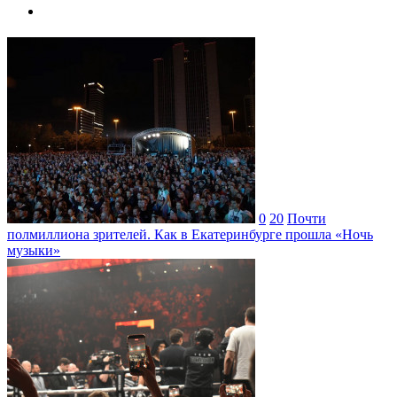
0
20
Почти
полмиллиона зрителей. Как в Екатеринбурге прошла «Ночь
музыки»