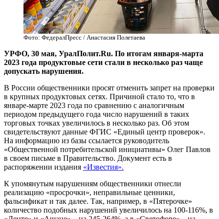
Фото: ФедералПресс / Анастасия Полетаева
УРФО, 30 мая, УралПолит.Ru. По итогам января-марта
2023 года продуктовые сети стали в несколько раз чаще
допускать нарушения.
В России общественники просят отменить запрет на проверки
в крупных продуктовых сетях. Причиной стало то, что в
январе-марте 2023 года по сравнению с аналогичным
периодом предыдущего года число нарушений в таких
торговых точках увеличилось в несколько раз. Об этом
свидетельствуют данные ФГИС «Единый центр проверок».
На информацию из базы ссылается руководитель
«Общественной потребительской инициативы» Олег Павлов
в своем письме в Правительство. Документ есть в
распоряжении издания
«Известия».
К упомянутым нарушениям общественники отнесли
реализацию «просрочки», неправильные ценники,
фальсификат и так далее. Так, например, в «Пятерочке»
количество подобных нарушений увеличилось на 100-116%, в
«Ленте» и «Ашане» – на 245-264%, а в «Светофоре» – на