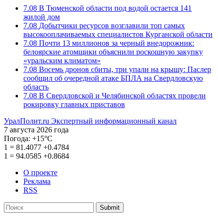
7.08
В Тюменской области под водой остается 141
жилой дом
7.08
Добытчики ресурсов возглавили топ самых
высокооплачиваемых специалистов Курганской области
7.08
Почти 13 миллионов за черный внедорожник:
белоярские атомщики объяснили роскошную закупку
«уральским климатом»
7.08
Восемь дронов сбиты, три упали на крышу: Паслер
сообщил об очередной атаке БПЛА на Свердловскую
область
7.08
В Свердловской и Челябинской областях провели
рокировку главных приставов
УралПолит.ru
Экспертный информационный канал
7 августа 2026 года
Погода:
+15°С
1
=
81.4077
+0.4784
1
=
94.0585
+0.8684
О проекте
Реклама
RSS
Submit