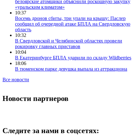
белоярские атомщики объяснили роскошную закупку
«уральским климатом»
10:37
Восемь дронов сбиты, три упали на крышу: Паслер
сообщил об очередной атаке БПЛА на Свердловскую
область
10:32
В Свердловской и Челябинской областях провели
рокировку главных приставов
10:04
В Екатеринбурге БПЛА ударили по складу Wildberries
18:06
В тюменском парке девушка выпала из аттракциона
Все новости
Новости партнеров
Следите за нами в соцсетях: