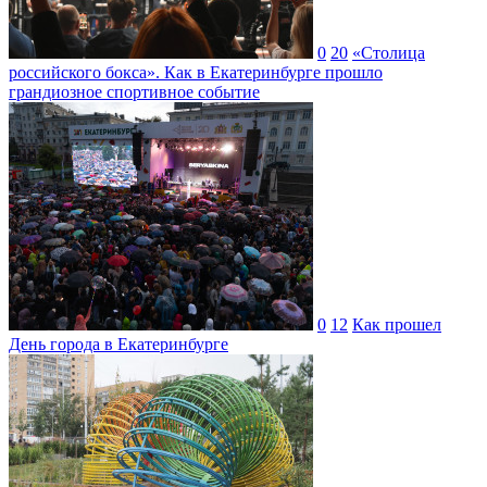
0
20
«Столица
российского бокса». Как в Екатеринбурге прошло
грандиозное спортивное событие
0
12
Как прошел
День города в Екатеринбурге