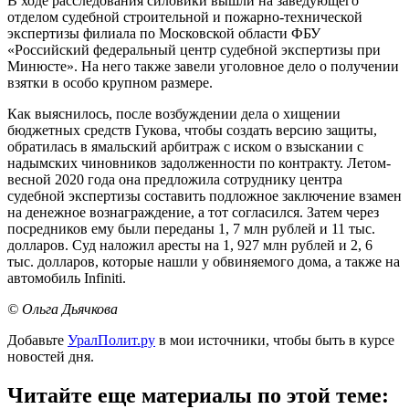
В ходе расследования силовики вышли на заведующего
отделом судебной строительной и пожарно-технической
экспертизы филиала по Московской области ФБУ
«Российский федеральный центр судебной экспертизы при
Минюсте». На него также завели уголовное дело о получении
взятки в особо крупном размере.
Как выяснилось, после возбуждении дела о хищении
бюджетных средств Гукова, чтобы создать версию защиты,
обратилась в ямальский арбитраж с иском о взыскании с
надымских чиновников задолженности по контракту. Летом-
весной 2020 года она предложила сотруднику центра
судебной экспертизы составить подложное заключение взамен
на денежное вознаграждение, а тот согласился. Затем через
посредников ему были переданы 1, 7 млн рублей и 11 тыс.
долларов. Суд наложил аресты на 1, 927 млн рублей и 2, 6
тыс. долларов, которые нашли у обвиняемого дома, а также на
автомобиль Infiniti.
© Ольга Дьячкова
Добавьте
УралПолит.ру
в мои источники, чтобы быть в курсе
новостей дня.
Читайте еще материалы по этой теме: