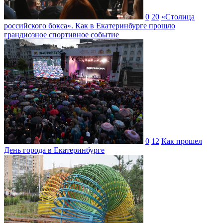
0
20
«Столица
российского бокса». Как в Екатеринбурге прошло
грандиозное спортивное событие
0
12
Как прошел
День города в Екатеринбурге