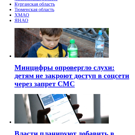
Курганская область
Тюменская область
ХМАО
ЯНАО
Минцифры опровергло слухи:
детям не закроют доступ в соцсети
через запрет СМС
Власти планируют добавить в