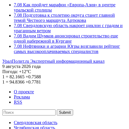
7.08
Как пройдет марафон «Европа-Азия» в центре
уральской столицы
7.08
Подготовка к столетию округа станет главной
темой Честного маршрута Артюхова
7.08
Свердловскую область накроет циклон с градом и
ураганным ветром
7.08
Вадим Шумков анонсировал строительство еще
одной набережной в Кургане
7.08
Нефтяники и аграрии Югры возглавили рейтинг
самых высокооплачиваемых специалистов
УралПолит.ru
Экспертный информационный канал
9 августа 2026 года
Погода:
+12°С
1
=
82.1665
+0.7588
1
=
94.8366
+0.7781
О проекте
Реклама
RSS
Submit
Свердловская область
Челябинская область