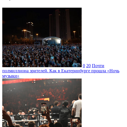
0
20
Почти
полмиллиона зрителей. Как в Екатеринбурге прошла «Ночь
музыки»