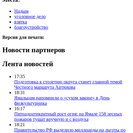
Надым
уголовное дело
взятка
благоустройство
Версия для печати:
Новости партнеров
Лента новостей
17:35
Подготовка к столетию округа станет главной темой
Честного маршрута Артюхова
18:31
Ямальцам напомнили о «сухом законе» в День
физкультурника
16:17
Пятнадцатикратный рост огня: на Ямале 158 лесных
пожаров тушат вручную и с воздуха
18:21
Правительство РФ выделило миллиарды на льготы по