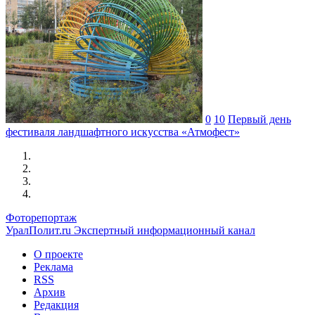
0
10
Первый день
фестиваля ландшафтного искусства «Атмофест»
Фоторепортаж
УралПолит.ru
Экспертный информационный канал
О проекте
Реклама
RSS
Архив
Редакция