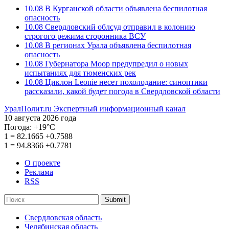
10.08
В Курганской области объявлена беспилотная
опасность
10.08
Свердловский облсуд отправил в колонию
строгого режима сторонника ВСУ
10.08
В регионах Урала объявлена беспилотная
опасность
10.08
Губернатора Моор предупредил о новых
испытаниях для тюменских рек
10.08
Циклон Leonie несет похолодание: синоптики
рассказали, какой будет погода в Свердловской области
УралПолит.ru
Экспертный информационный канал
10 августа 2026 года
Погода:
+19°С
1
=
82.1665
+0.7588
1
=
94.8366
+0.7781
О проекте
Реклама
RSS
Submit
Свердловская область
Челябинская область