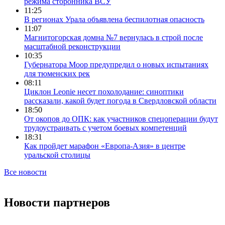
режима сторонника ВСУ
11:25
В регионах Урала объявлена беспилотная опасность
11:07
Магнитогорская домна №7 вернулась в строй после
масштабной реконструкции
10:35
Губернатора Моор предупредил о новых испытаниях
для тюменских рек
08:11
Циклон Leonie несет похолодание: синоптики
рассказали, какой будет погода в Свердловской области
18:50
От окопов до ОПК: как участников спецоперации будут
трудоустраивать с учетом боевых компетенций
18:31
Как пройдет марафон «Европа-Азия» в центре
уральской столицы
Все новости
Новости партнеров