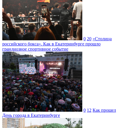
0
20
«Столица
российского бокса». Как в Екатеринбурге прошло
грандиозное спортивное событие
0
12
Как прошел
День города в Екатеринбурге