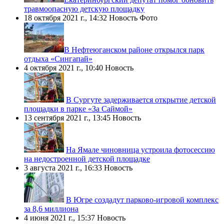
травмоопасную детскую площадку
18 октября 2021 г., 14:32
Новость
Фото
​В Нефтеюганском районе открылся парк
отдыха «Сингапай»
4 октября 2021 г., 10:40
Новость
В Сургуте задерживается открытие детской
площадки в парке «За Саймой»
13 сентября 2021 г., 13:45
Новость
На Ямале чиновница устроила фотосессию
на недостроенной детской площадке
3 августа 2021 г., 16:33
Новость
В Югре создадут парково-игровой комплекс
за 8,6 миллиона
4 июня 2021 г., 15:37
Новость