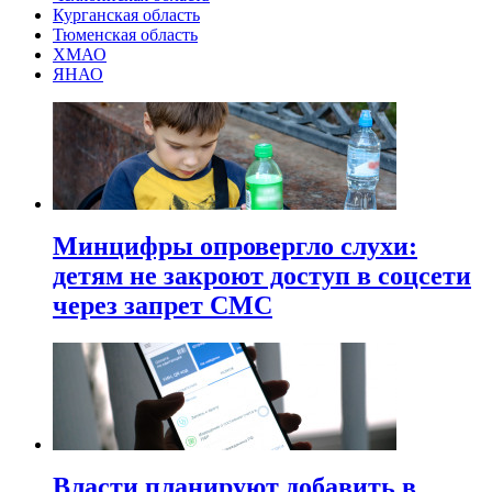
Курганская область
Тюменская область
ХМАО
ЯНАО
Минцифры опровергло слухи:
детям не закроют доступ в соцсети
через запрет СМС
Власти планируют добавить в