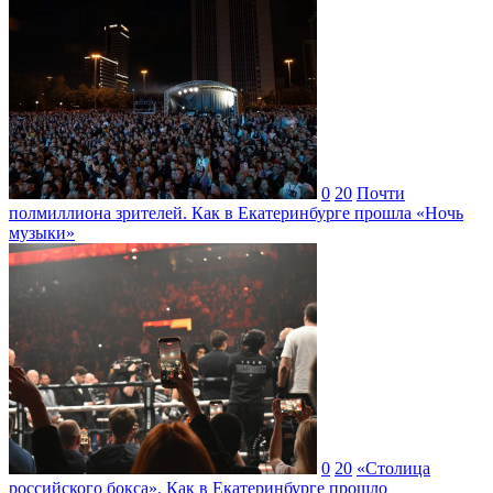
0
20
Почти
полмиллиона зрителей. Как в Екатеринбурге прошла «Ночь
музыки»
0
20
«Столица
российского бокса». Как в Екатеринбурге прошло