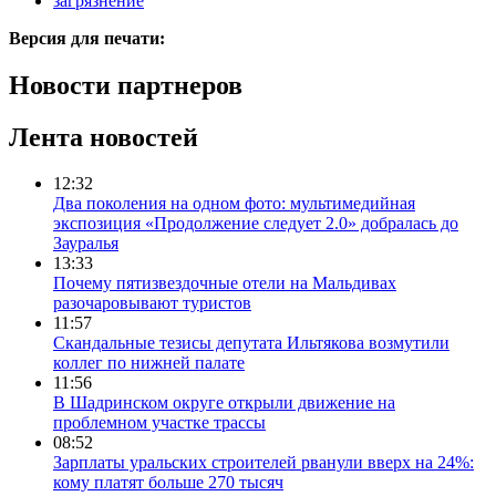
загрязнение
Версия для печати:
Новости партнеров
Лента новостей
12:32
Два поколения на одном фото: мультимедийная
экспозиция «Продолжение следует 2.0» добралась до
Зауралья
13:33
Почему пятизвездочные отели на Мальдивах
разочаровывают туристов
11:57
Скандальные тезисы депутата Ильтякова возмутили
коллег по нижней палате
11:56
В Шадринском округе открыли движение на
проблемном участке трассы
08:52
Зарплаты уральских строителей рванули вверх на 24%:
кому платят больше 270 тысяч