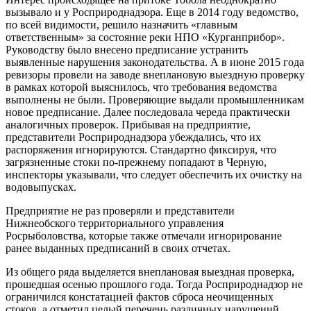
вызывало и у Росприроднадзора. Еще в 2014 году ведомство,
по всей видимости, решило назначить «главным
ответственным» за состояние реки НПО «Курганприбор».
Руководству было внесено предписание устранить
выявленные нарушения законодательства. А в июне 2015 года
ревизоры провели на заводе внеплановую выездную проверку
в рамках которой выяснилось, что требования ведомства
выполнены не были. Проверяющие выдали промышленникам
новое предписание. Далее последовала череда практически
аналогичных проверок. Прибывая на предприятие,
представители Росприроднадзора убеждались, что их
распоряжения игнорируются. Стандартно фиксируя, что
загрязненные стоки по-прежнему попадают в Черную,
инспекторы указывали, что следует обеспечить их очистку на
водовыпусках.
Предприятие не раз проверяли и представители
Нижнеобского территориального управления
Росрыболовства, которые также отмечали игнорирование
ранее выданных предписаний в своих отчетах.
Из общего ряда выделяется внеплановая выездная проверка,
прошедшая осенью прошлого года. Тогда Росприроднадзор не
ограничился констатацией фактов сброса неочищенных
стоков, а отметил целый перечень различных нарушений.