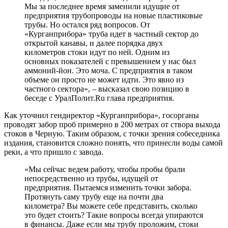
Мы за последнее время заменили идущие от
предприятия трубопроводы на новые пластиковые
трубы. Но остался ряд вопросов. От
«Курганприбора» труба идет в частный сектор до
открытой канавы, и далее порядка двух
километров стоки идут по ней. Одним из
основных показателей с превышением у нас был
аммоний-йон. Это моча. С предприятия в таком
объеме он просто не может идти. Это явно из
частного сектора», – высказал свою позицию в
беседе с УралПолит.Ru глава предприятия.
Как уточнил гендиректор «Курганприбора», госорганы
проводят забор проб примерно в 200 метрах от створа выхода
стоков в Черную. Таким образом, с точки зрения собеседника
издания, становится сложно понять, что принесли воды самой
реки, а что пришло с завода.
«Мы сейчас ведем работу, чтобы пробы брали
непосредственно из трубы, идущей от
предприятия. Пытаемся изменить точки забора.
Протянуть саму трубу еще на почти два
километра? Вы можете себе представить, сколько
это будет стоить? Такие вопросы всегда упираются
в финансы. Даже если мы трубу проложим, стоки