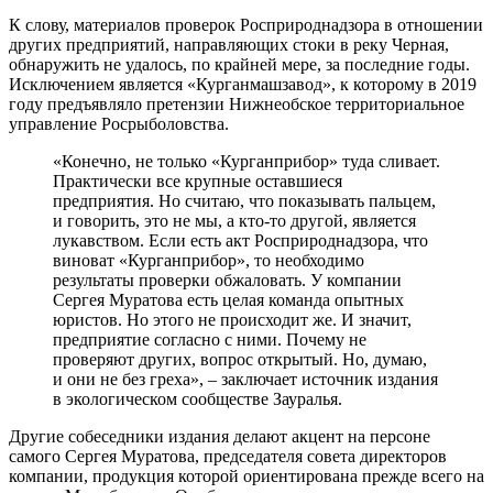
К слову, материалов проверок Росприроднадзора в отношении
других предприятий, направляющих стоки в реку Черная,
обнаружить не удалось, по крайней мере, за последние годы.
Исключением является «Курганмашзавод», к которому в 2019
году предъявляло претензии Нижнеобское территориальное
управление Росрыболовства.
«Конечно, не только «Курганприбор» туда сливает.
Практически все крупные оставшиеся
предприятия. Но считаю, что показывать пальцем,
и говорить, это не мы, а кто-то другой, является
лукавством. Если есть акт Росприроднадзора, что
виноват «Курганприбор», то необходимо
результаты проверки обжаловать. У компании
Сергея Муратова есть целая команда опытных
юристов. Но этого не происходит же. И значит,
предприятие согласно с ними. Почему не
проверяют других, вопрос открытый. Но, думаю,
и они не без греха», – заключает источник издания
в экологическом сообществе Зауралья.
Другие собеседники издания делают акцент на персоне
самого Сергея Муратова, председателя совета директоров
компании, продукция которой ориентирована прежде всего на