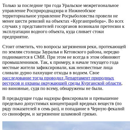
Только за последние три года Уральское межрегиональное
управление Росприроднадзора и Нижнеобское
территориальное управление Росрыболовства провели не
менее шести ревизий на объектах «Курганприбора». Во всех
случаях у представителей госорганов возникали претензии к
эксплуатации водного объекта, куда сливает стоки
предприятие.
Стоит отметить, что вопросы загрязнения реки, протекающей
по землям столицы Зауралья и Кетовского района, нередко
поднимаются в СМИ. При этом не всегда в этом обвиняют
промышленников. Так, к примеру, в начале текущего года
местные жители зафиксировали, как неизвестные лица
сливали дурно пахнущие отходы в водоем. Свое
расследование тогда проводил Департамент природных
ресурсов и охраны окружающей среды Курганской области
,
но виновные, судя по всему, обнаружены не были.
В предыдущие годы надзоры фиксировали и превышение
предельно допустимых концентраций вредных веществ (по
ряду показателей в семь раз), и попадание в Черную фекалий
со свиноферм, и загрязнение шламовой грязью.