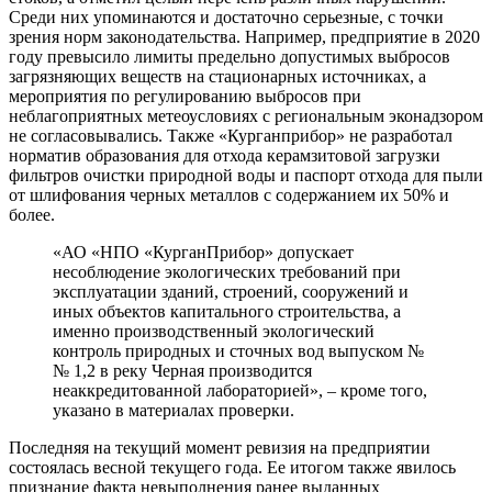
Среди них упоминаются и достаточно серьезные, с точки
зрения норм законодательства. Например, предприятие в 2020
году превысило лимиты предельно допустимых выбросов
загрязняющих веществ на стационарных источниках, а
мероприятия по регулированию выбросов при
неблагоприятных метеоусловиях с региональным эконадзором
не согласовывались. Также «Курганприбор» не разработал
норматив образования для отхода керамзитовой загрузки
фильтров очистки природной воды и паспорт отхода для пыли
от шлифования черных металлов с содержанием их 50% и
более.
«АО «НПО «КурганПрибор» допускает
несоблюдение экологических требований при
эксплуатации зданий, строений, сооружений и
иных объектов капитального строительства, а
именно производственный экологический
контроль природных и сточных вод выпуском №
№ 1,2 в реку Черная производится
неаккредитованной лабораторией», – кроме того,
указано в материалах проверки.
Последняя на текущий момент ревизия на предприятии
состоялась весной текущего года. Ее итогом также явилось
признание факта невыполнения ранее выданных