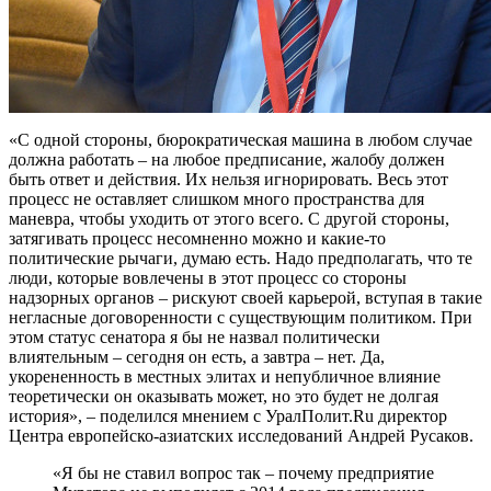
«С одной стороны, бюрократическая машина в любом случае
должна работать – на любое предписание, жалобу должен
быть ответ и действия. Их нельзя игнорировать. Весь этот
процесс не оставляет слишком много пространства для
маневра, чтобы уходить от этого всего. С другой стороны,
затягивать процесс несомненно можно и какие-то
политические рычаги, думаю есть. Надо предполагать, что те
люди, которые вовлечены в этот процесс со стороны
надзорных органов – рискуют своей карьерой, вступая в такие
негласные договоренности с существующим политиком. При
этом статус сенатора я бы не назвал политически
влиятельным – сегодня он есть, а завтра – нет. Да,
укорененность в местных элитах и непубличное влияние
теоретически он оказывать может, но это будет не долгая
история», – поделился мнением с УралПолит.Ru директор
Центра европейско-азиатских исследований Андрей Русаков.
«Я бы не ставил вопрос так – почему предприятие