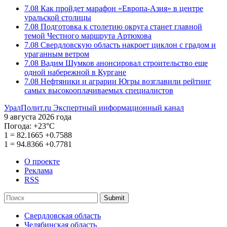
7.08
Как пройдет марафон «Европа-Азия» в центре
уральской столицы
7.08
Подготовка к столетию округа станет главной
темой Честного маршрута Артюхова
7.08
Свердловскую область накроет циклон с градом и
ураганным ветром
7.08
Вадим Шумков анонсировал строительство еще
одной набережной в Кургане
7.08
Нефтяники и аграрии Югры возглавили рейтинг
самых высокооплачиваемых специалистов
УралПолит.ru
Экспертный информационный канал
9 августа 2026 года
Погода:
+23°С
1
=
82.1665
+0.7588
1
=
94.8366
+0.7781
О проекте
Реклама
RSS
Submit
Свердловская область
Челябинская область