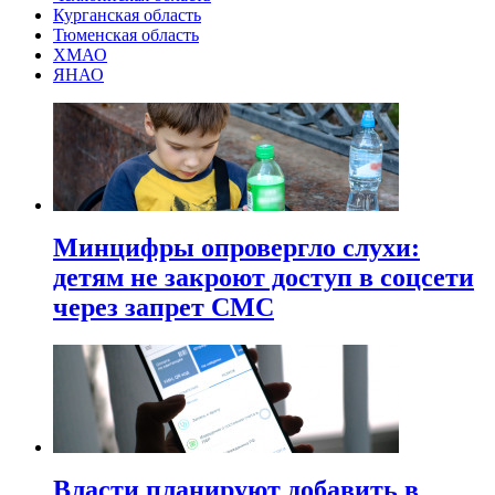
Курганская область
Тюменская область
ХМАО
ЯНАО
Минцифры опровергло слухи:
детям не закроют доступ в соцсети
через запрет СМС
Власти планируют добавить в