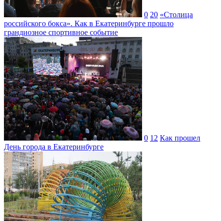
0
20
«Столица
российского бокса». Как в Екатеринбурге прошло
грандиозное спортивное событие
0
12
Как прошел
День города в Екатеринбурге