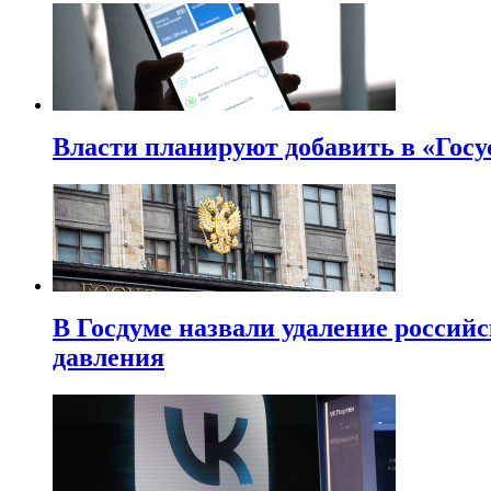
Власти планируют добавить в «Госу
В Госдуме назвали удаление россий
давления