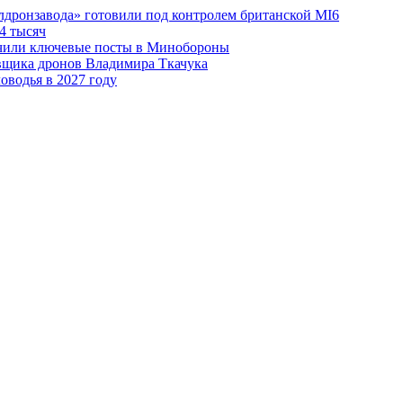
лдронзавода» готовили под контролем британской MI6
4 тысяч
чили ключевые посты в Минобороны
авщика дронов Владимира Ткачука
оводья в 2027 году