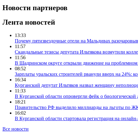
Новости партнеров
Лента новостей
13:33
Почему пятизвездочные отели на Мальдивах разочаровы
11:57
Скандальные тезисы депутата Ильтякова возмутили колле
11:56
В Шадринском округе открыли движение на проблемном 
08:52
Зарплаты уральских строителей рванули вверх на 24%: ко
16:34
Курганский депутат Ильтяков назвал женщину неполноце
11:33
В Курганской области опровергли фейк о биологической 
18:21
Правительство РФ выделило миллиарды на льготы по Ж
16:02
В Курганской области стартовала регистрация на онлайн
Все новости