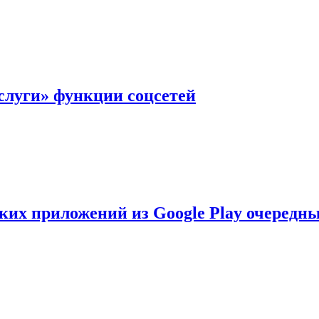
слуги» функции соцсетей
ских приложений из Google Play очеред