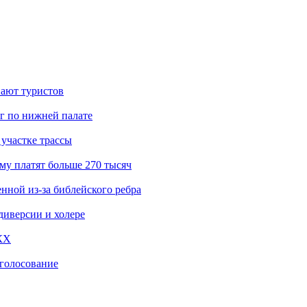
вают туристов
г по нижней палате
участке трассы
му платят больше 270 тысяч
нной из-за библейского ребра
диверсии и холере
КХ
‑голосование