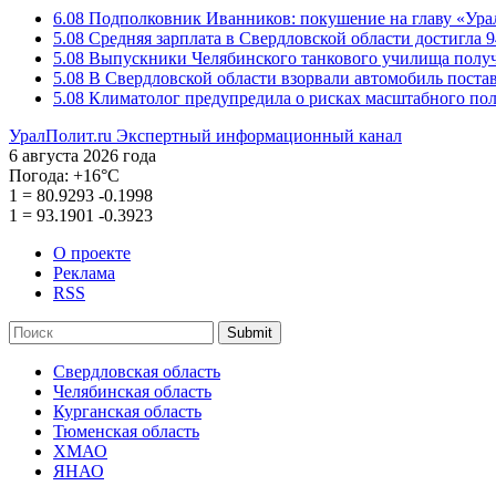
6.08
Подполковник Иванников: покушение на главу «Ура
5.08
Средняя зарплата в Свердловской области достигла 9
5.08
Выпускники Челябинского танкового училища полу
5.08
В Свердловской области взорвали автомобиль пост
5.08
Климатолог предупредила о рисках масштабного пол
УралПолит.ru
Экспертный информационный канал
6 августа 2026 года
Погода:
+16°С
1
=
80.9293
-0.1998
1
=
93.1901
-0.3923
О проекте
Реклама
RSS
Submit
Свердловская область
Челябинская область
Курганская область
Тюменская область
ХМАО
ЯНАО