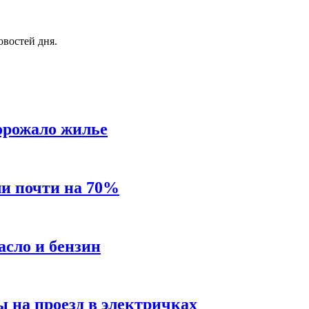
овостей дня.
орожало жилье
ли почти на 70%
асло и бензин
ы на проезд в электричках