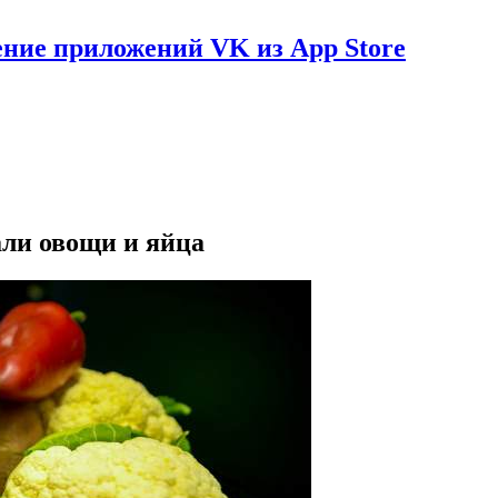
ение приложений VK из App Store
али овощи и яйца