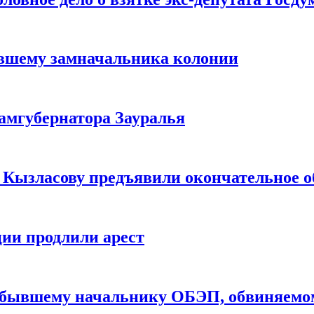
ывшему замначальника колонии
замгубернатора Зауралья
 Кызласову предъявили окончательное 
ии продлили арест
 бывшему начальнику ОБЭП, обвиняемом