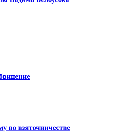
обвинение
у во взяточничестве