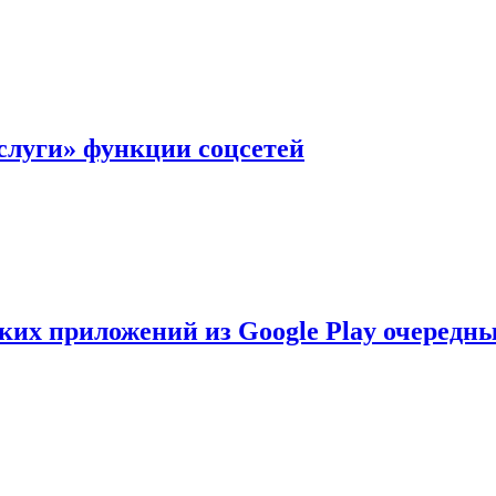
слуги» функции соцсетей
ских приложений из Google Play очеред