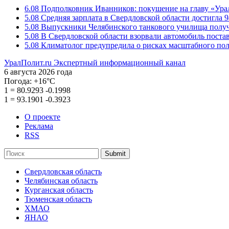
6.08
Подполковник Иванников: покушение на главу «Ура
5.08
Средняя зарплата в Свердловской области достигла 9
5.08
Выпускники Челябинского танкового училища полу
5.08
В Свердловской области взорвали автомобиль пост
5.08
Климатолог предупредила о рисках масштабного пол
УралПолит.ru
Экспертный информационный канал
6 августа 2026 года
Погода:
+16°С
1
=
80.9293
-0.1998
1
=
93.1901
-0.3923
О проекте
Реклама
RSS
Submit
Свердловская область
Челябинская область
Курганская область
Тюменская область
ХМАО
ЯНАО