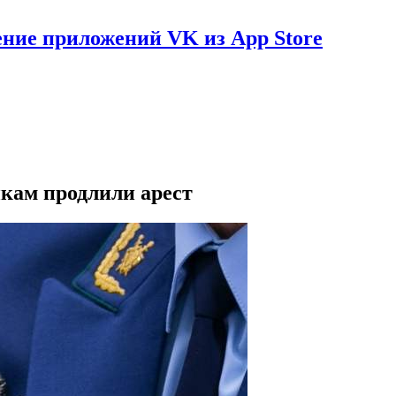
ение приложений VK из App Store
кам продлили арест