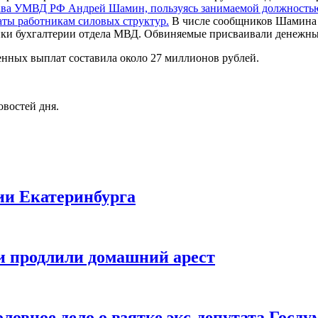
глава УМВД РФ Андрей Шамин, пользуясь занимаемой должностью
ты работникам силовых структур.
В числе сообщников Шамина 
ки бухгалтерии отдела МВД. Обвиняемые присваивали денежные 
нных выплат составила около 27 миллионов рублей.
овостей дня.
ии Екатеринбурга
и продлили домашний арест
оловное дело о взятке экс-депутата Госд