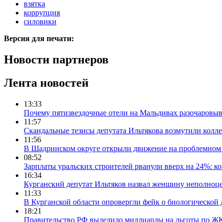
взятка
коррупция
силовики
Версия для печати:
Новости партнеров
Лента новостей
13:33
Почему пятизвездочные отели на Мальдивах разочаровы
11:57
Скандальные тезисы депутата Ильтякова возмутили колле
11:56
В Шадринском округе открыли движение на проблемном 
08:52
Зарплаты уральских строителей рванули вверх на 24%: ко
16:34
Курганский депутат Ильтяков назвал женщину неполноце
11:33
В Курганской области опровергли фейк о биологической 
18:21
Правительство РФ выделило миллиарды на льготы по Ж