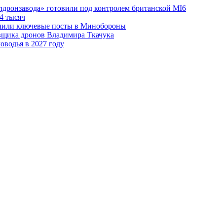
лдронзавода» готовили под контролем британской MI6
4 тысяч
чили ключевые посты в Минобороны
авщика дронов Владимира Ткачука
оводья в 2027 году