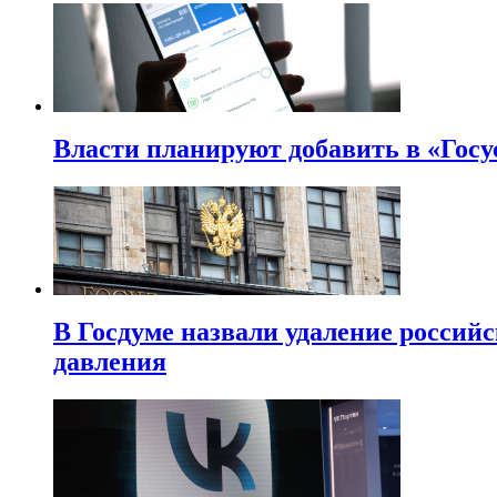
Власти планируют добавить в «Госу
В Госдуме назвали удаление россий
давления