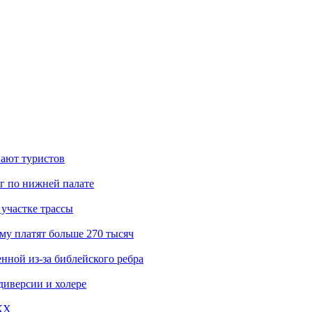
вают туристов
г по нижней палате
участке трассы
му платят больше 270 тысяч
нной из-за библейского ребра
диверсии и холере
КХ