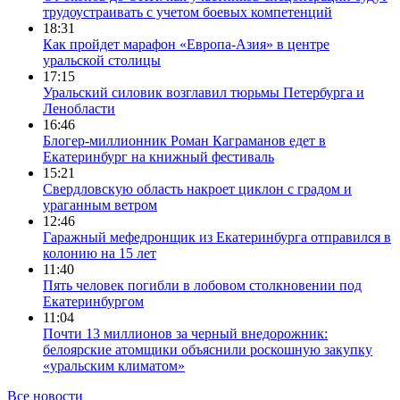
трудоустраивать с учетом боевых компетенций
18:31
Как пройдет марафон «Европа-Азия» в центре
уральской столицы
17:15
Уральский силовик возглавил тюрьмы Петербурга и
Ленобласти
16:46
Блогер-миллионник Роман Каграманов едет в
Екатеринбург на книжный фестиваль
15:21
Свердловскую область накроет циклон с градом и
ураганным ветром
12:46
Гаражный мефедронщик из Екатеринбурга отправился в
колонию на 15 лет
11:40
Пять человек погибли в лобовом столкновении под
Екатеринбургом
11:04
Почти 13 миллионов за черный внедорожник:
белоярские атомщики объяснили роскошную закупку
«уральским климатом»
Все новости