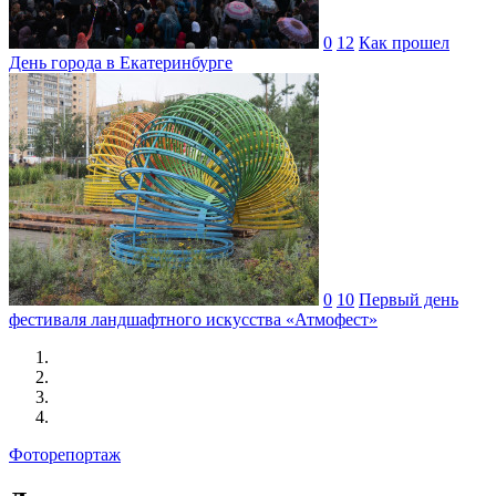
0
12
Как прошел
День города в Екатеринбурге
0
10
Первый день
фестиваля ландшафтного искусства «Атмофест»
Фоторепортаж