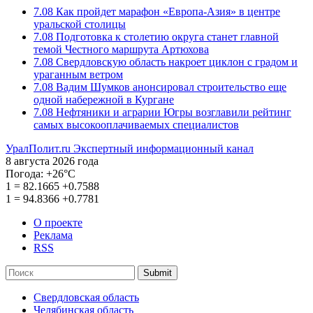
7.08
Как пройдет марафон «Европа-Азия» в центре
уральской столицы
7.08
Подготовка к столетию округа станет главной
темой Честного маршрута Артюхова
7.08
Свердловскую область накроет циклон с градом и
ураганным ветром
7.08
Вадим Шумков анонсировал строительство еще
одной набережной в Кургане
7.08
Нефтяники и аграрии Югры возглавили рейтинг
самых высокооплачиваемых специалистов
УралПолит.ru
Экспертный информационный канал
8 августа 2026 года
Погода:
+26°С
1
=
82.1665
+0.7588
1
=
94.8366
+0.7781
О проекте
Реклама
RSS
Submit
Свердловская область
Челябинская область