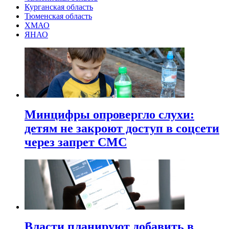
Курганская область
Тюменская область
ХМАО
ЯНАО
Минцифры опровергло слухи:
детям не закроют доступ в соцсети
через запрет СМС
Власти планируют добавить в