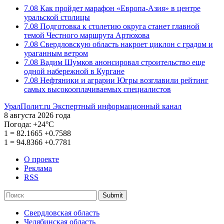
7.08
Как пройдет марафон «Европа-Азия» в центре
уральской столицы
7.08
Подготовка к столетию округа станет главной
темой Честного маршрута Артюхова
7.08
Свердловскую область накроет циклон с градом и
ураганным ветром
7.08
Вадим Шумков анонсировал строительство еще
одной набережной в Кургане
7.08
Нефтяники и аграрии Югры возглавили рейтинг
самых высокооплачиваемых специалистов
УралПолит.ru
Экспертный информационный канал
8 августа 2026 года
Погода:
+24°С
1
=
82.1665
+0.7588
1
=
94.8366
+0.7781
О проекте
Реклама
RSS
Submit
Свердловская область
Челябинская область