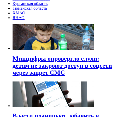
Курганская область
Тюменская область
ХМАО
ЯНАО
Минцифры опровергло слухи:
детям не закроют доступ в соцсети
через запрет СМС
Власти планируют добавить в