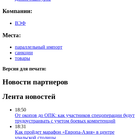
Компании:
ВЭФ
Места:
параллельный импорт
санкции
товары
Версия для печати:
Новости партнеров
Лента новостей
18:50
От окопов до ОПК: как участников спецоперации будут
трудоустраивать с учетом боевых компетенций
18:31
Как пройдет марафон «Европа-Азия» в центре
уральской столицы