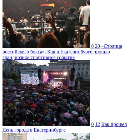
0
20
«Столица
российского бокса». Как в Екатеринбурге прошло
грандиозное спортивное событие
0
12
Как прошел
День города в Екатеринбурге