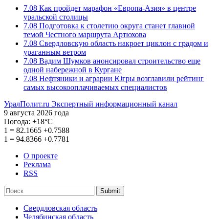
7.08
Как пройдет марафон «Европа-Азия» в центре
уральской столицы
7.08
Подготовка к столетию округа станет главной
темой Честного маршрута Артюхова
7.08
Свердловскую область накроет циклон с градом и
ураганным ветром
7.08
Вадим Шумков анонсировал строительство еще
одной набережной в Кургане
7.08
Нефтяники и аграрии Югры возглавили рейтинг
самых высокооплачиваемых специалистов
УралПолит.ru
Экспертный информационный канал
9 августа 2026 года
Погода:
+18°С
1
=
82.1665
+0.7588
1
=
94.8366
+0.7781
О проекте
Реклама
RSS
Submit
Свердловская область
Челябинская область