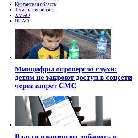
Курганская область
Тюменская область
ХМАО
ЯНАО
Минцифры опровергло слухи:
детям не закроют доступ в соцсети
через запрет СМС
Власти планируют добавить в