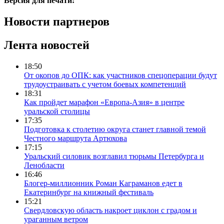
Версия для печати:
Новости партнеров
Лента новостей
18:50
От окопов до ОПК: как участников спецоперации будут
трудоустраивать с учетом боевых компетенций
18:31
Как пройдет марафон «Европа-Азия» в центре
уральской столицы
17:35
Подготовка к столетию округа станет главной темой
Честного маршрута Артюхова
17:15
Уральский силовик возглавил тюрьмы Петербурга и
Ленобласти
16:46
Блогер-миллионник Роман Каграманов едет в
Екатеринбург на книжный фестиваль
15:21
Свердловскую область накроет циклон с градом и
ураганным ветром