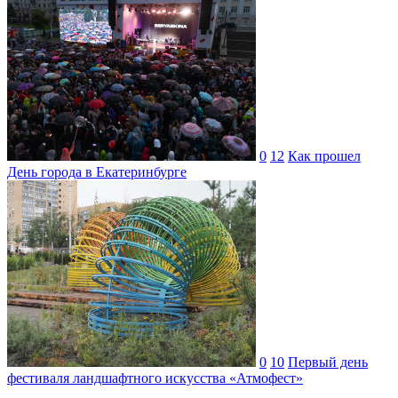
0
12
Как прошел
День города в Екатеринбурге
0
10
Первый день
фестиваля ландшафтного искусства «Атмофест»