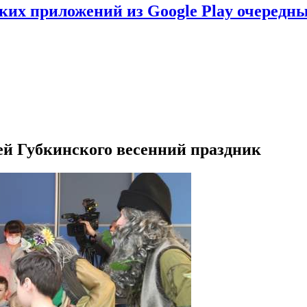
ских приложений из Google Play очеред
ей Губкинского весенний праздник