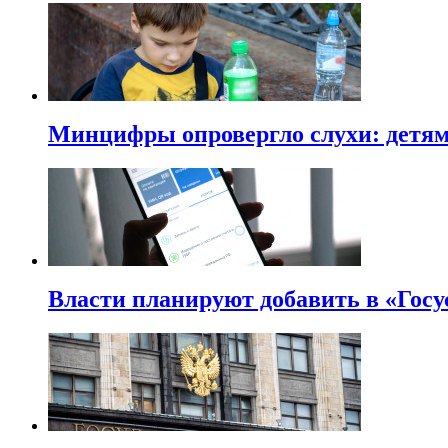
Минцифры опровергло слухи: детям 
Власти планируют добавить в «Госу