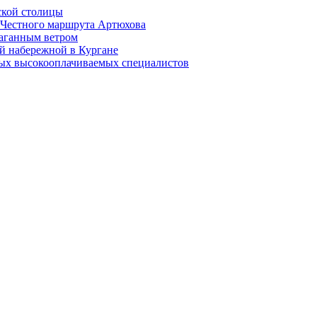
ской столицы
й Честного маршрута Артюхова
раганным ветром
й набережной в Кургане
мых высокооплачиваемых специалистов