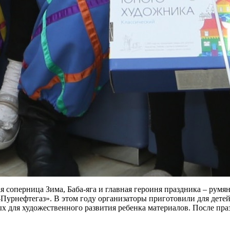
я соперница Зима, Баба-яга и главная героиня праздника – румя
урнефтегаз». В этом году организаторы приготовили для детей
х для художественного развития ребенка материалов. После пр