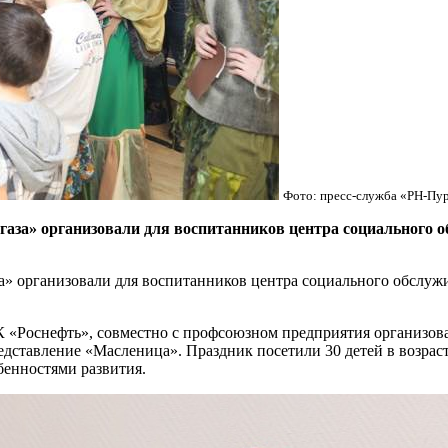
Фото: пресс-служба «РН-Пу
аза» организовали для воспитанников центра социального о
» организовали для воспитанников центра социального обслужи
«Роснефть», совместно с профсоюзном предприятия организова
дставление «Масленица». Праздник посетили 30 детей в возрасте
бенностями развития.