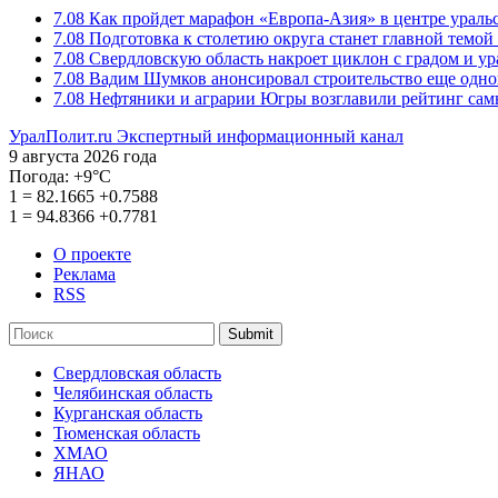
7.08
Как пройдет марафон «Европа-Азия» в центре ураль
7.08
Подготовка к столетию округа станет главной темо
7.08
Свердловскую область накроет циклон с градом и у
7.08
Вадим Шумков анонсировал строительство еще одно
7.08
Нефтяники и аграрии Югры возглавили рейтинг са
УралПолит.ru
Экспертный информационный канал
9 августа 2026 года
Погода:
+9°С
1
=
82.1665
+0.7588
1
=
94.8366
+0.7781
О проекте
Реклама
RSS
Submit
Свердловская область
Челябинская область
Курганская область
Тюменская область
ХМАО
ЯНАО