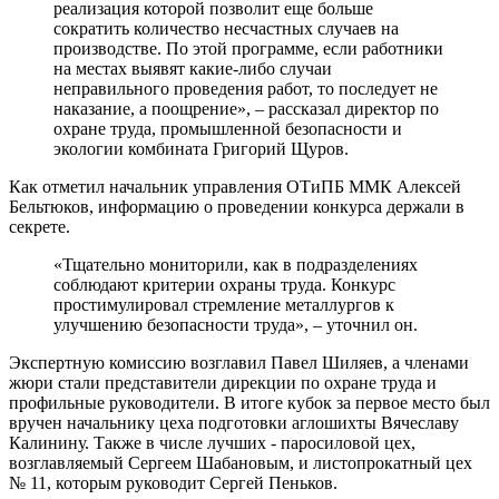
реализация которой позволит еще больше
сократить количество несчастных случаев на
производстве. По этой программе, если работники
на местах выявят какие-либо случаи
неправильного проведения работ, то последует не
наказание, а поощрение», – рассказал директор по
охране труда, промышленной безопасности и
экологии комбината Григорий Щуров.
Как отметил начальник управления ОТиПБ ММК Алексей
Бельтюков, информацию о проведении конкурса держали в
секрете.
«Тщательно мониторили, как в подразделениях
соблюдают критерии охраны труда. Конкурс
простимулировал стремление металлургов к
улучшению безопасности труда», – уточнил он.
Экспертную комиссию возглавил Павел Шиляев, а членами
жюри стали представители дирекции по охране труда и
профильные руководители. В итоге кубок за первое место был
вручен начальнику цеха подготовки аглошихты Вячеславу
Калинину. Также в числе лучших - паросиловой цех,
возглавляемый Сергеем Шабановым, и листопрокатный цех
№ 11, которым руководит Сергей Пеньков.