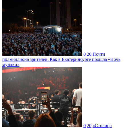
0
20
Почти
полмиллиона зрителей. Как в Екатеринбурге прошла «Ночь
музыки»
0
20
«Столица