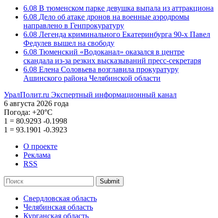
6.08
В тюменском парке девушка выпала из аттракциона
6.08
Дело об атаке дронов на военные аэродромы
направлено в Генпрокуратуру
6.08
Легенда криминального Екатеринбурга 90-х Павел
Федулев вышел на свободу
6.08
Тюменский «Водоканал» оказался в центре
скандала из-за резких высказываний пресс-секретаря
6.08
Елена Соловьева возглавила прокуратуру
Ашинского района Челябинской области
УралПолит.ru
Экспертный информационный канал
6 августа 2026 года
Погода:
+20°С
1
=
80.9293
-0.1998
1
=
93.1901
-0.3923
О проекте
Реклама
RSS
Submit
Свердловская область
Челябинская область
Курганская область