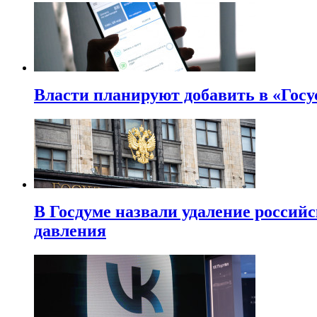
Власти планируют добавить в «Госу
В Госдуме назвали удаление россий
давления