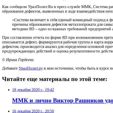
Как сообщили УралПолит.Ru в пресс-службе ММК, Система рабо
образования дефектов, выявленных в ходе взаимодействия неп
«Система включает в себя единый командный подход к 
причины образования дефектов металлопроката для самы
методике 8D – одно из важных требований предприятий а
При составлении отчета по форме 8D при возникновении прете
описывается дефект, формируются рабочая группа и карта кор
дефектом, производится анализ для определения основной пр
предупреждающих действий и оценка результативности действ
© Ирина Гордеева
Добавьте
УралПолит.ру
в мои источники, чтобы быть в курсе н
Читайте еще материалы по этой теме:
18 декабря 2020 г., 19:42
ММК и лично Виктор Рашников удо
16 декабря 2020 г., 20:50