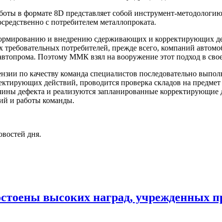
ты в формате 8D представляет собой инструмент-методологию. 
осредственно с потребителем металлопроката.
формированию и внедрению сдерживающих и корректирующих де
х требовательных потребителей, прежде всего, компаний авто
втопрома. Поэтому ММК взял на вооружение этот подход в свое
нзии по качеству команда специалистов последовательно выполн
ректирующих действий, проводится проверка складов на предме
ичины дефекта и реализуются запланированные корректирующие 
ий и работы команды.
овостей дня.
стоены высоких наград, учрежденных п