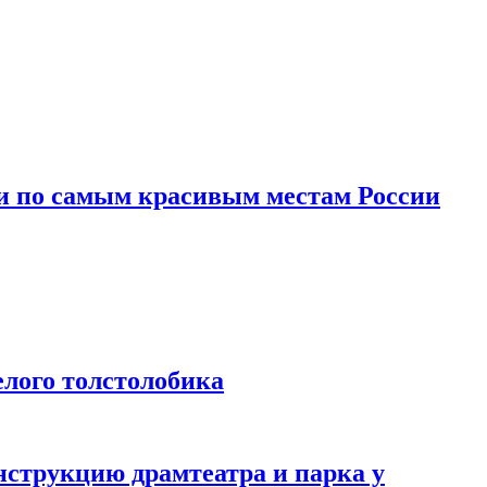
и по самым красивым местам России
лого толстолобика
нструкцию драмтеатра и парка у