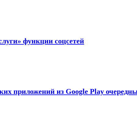
слуги» функции соцсетей
ских приложений из Google Play очеред