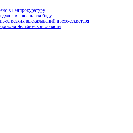
лено в Генпрокуратуру
едулев вышел на свободу
из-за резких высказываний пресс-секретаря
 района Челябинской области