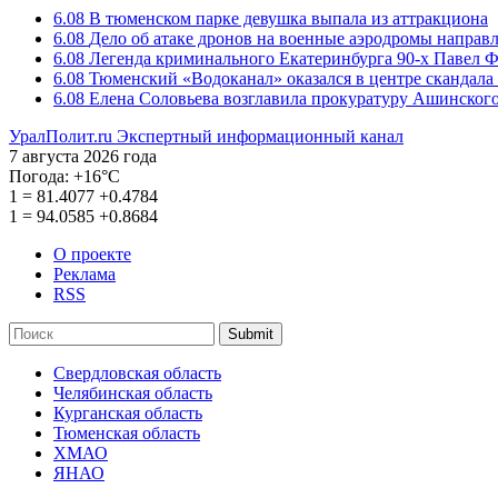
6.08
В тюменском парке девушка выпала из аттракциона
6.08
Дело об атаке дронов на военные аэродромы направ
6.08
Легенда криминального Екатеринбурга 90-х Павел Ф
6.08
Тюменский «Водоканал» оказался в центре скандала 
6.08
Елена Соловьева возглавила прокуратуру Ашинского
УралПолит.ru
Экспертный информационный канал
7 августа 2026 года
Погода:
+16°С
1
=
81.4077
+0.4784
1
=
94.0585
+0.8684
О проекте
Реклама
RSS
Submit
Свердловская область
Челябинская область
Курганская область
Тюменская область
ХМАО
ЯНАО