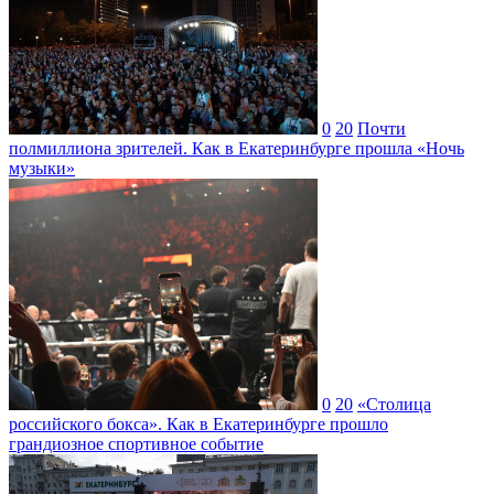
0
20
Почти
полмиллиона зрителей. Как в Екатеринбурге прошла «Ночь
музыки»
0
20
«Столица
российского бокса». Как в Екатеринбурге прошло
грандиозное спортивное событие