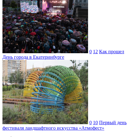
0
12
Как прошел
День города в Екатеринбурге
0
10
Первый день
фестиваля ландшафтного искусства «Атмофест»