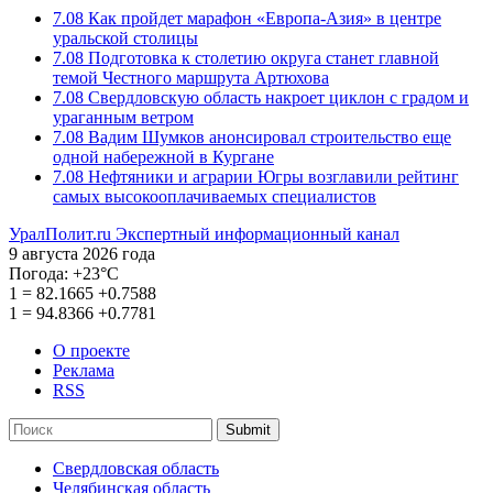
7.08
Как пройдет марафон «Европа-Азия» в центре
уральской столицы
7.08
Подготовка к столетию округа станет главной
темой Честного маршрута Артюхова
7.08
Свердловскую область накроет циклон с градом и
ураганным ветром
7.08
Вадим Шумков анонсировал строительство еще
одной набережной в Кургане
7.08
Нефтяники и аграрии Югры возглавили рейтинг
самых высокооплачиваемых специалистов
УралПолит.ru
Экспертный информационный канал
9 августа 2026 года
Погода:
+23°С
1
=
82.1665
+0.7588
1
=
94.8366
+0.7781
О проекте
Реклама
RSS
Submit
Свердловская область
Челябинская область