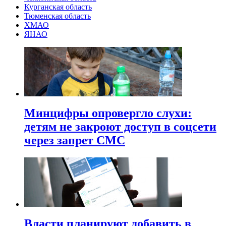
Курганская область
Тюменская область
ХМАО
ЯНАО
Минцифры опровергло слухи:
детям не закроют доступ в соцсети
через запрет СМС
Власти планируют добавить в