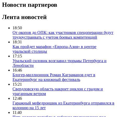
Новости партнеров
Лента новостей
18:50
От окопов до ОПК: как участников спецоперации будут
трудоустраивать с учетом боевых компетенций
18:31
Как пройдет марафон «Европа-Азия» в центре
уральской столицы
17:15
Уральский силовик возглавил тюрьмы Петербурга и
Ленобласти
16:46
Блогер-миллионник Роман Каграманов едет в
Екатеринбург на книжный фестиваль
15:21
Свердловскую область накроет циклон с градом и
ураганным ветром
12:46
Гаражный мефедронщик из Екатеринбурга отправился в
колонию на 15 лет
11:40