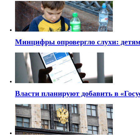
Минцифры опровергло слухи: детям 
Власти планируют добавить в «Госу