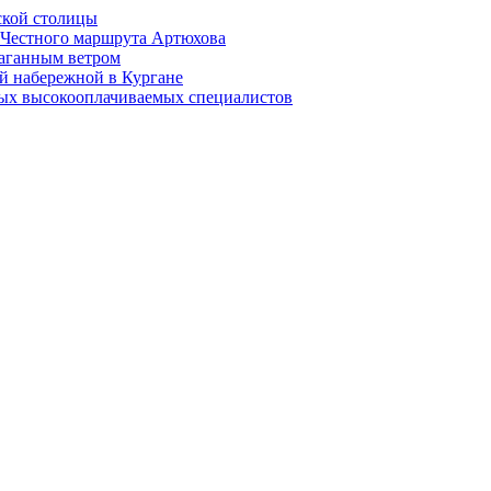
ской столицы
й Честного маршрута Артюхова
раганным ветром
й набережной в Кургане
мых высокооплачиваемых специалистов