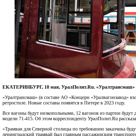
ЕКАТЕРИНБУРГ, 18 мая, УралПолит.Ru. «Уралтрансмаш» пос
«Уралтрансмаш» (в составе АО «Концерн «Уралвагонзавод» вхо
ретростиле. Новые составы появятся в Питере в 2023 году.
Все вагоны будут низкопольными, 12 вагонов из партии будут
модели 71-415. Об этом корреспонденту УралПолит.Ru рассказа
«Трамваи для Северной столицы по требованию заказчика будут
ленинградский трамвай был главным пассажирским транспортом