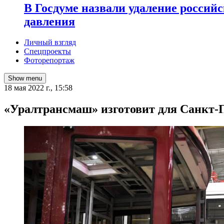
В Госдуме назвали удаление россий
давления
Личный взгляд
Спецпроекты
Фоторепортаж
Show menu
18 мая 2022 г., 15:58
«Уралтрансмаш» изготовит для Санкт-П