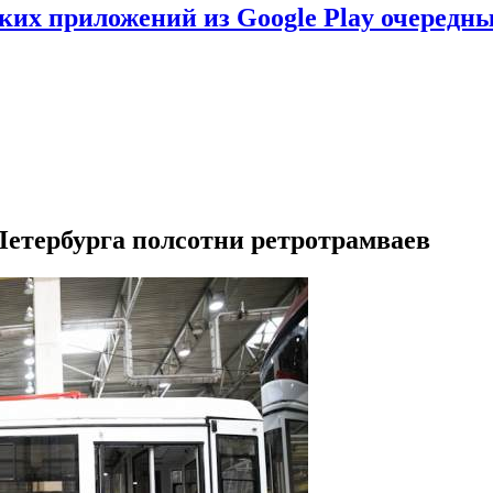
ских приложений из Google Play очеред
етербурга полсотни ретротрамваев