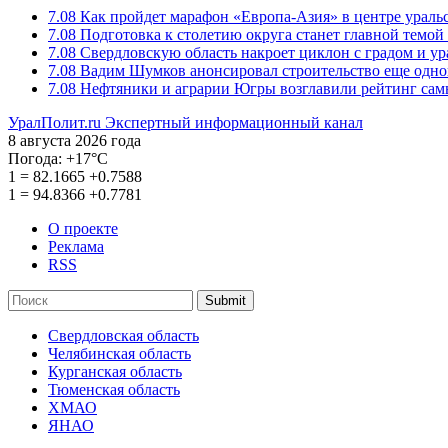
7.08
Как пройдет марафон «Европа-Азия» в центре ураль
7.08
Подготовка к столетию округа станет главной темо
7.08
Свердловскую область накроет циклон с градом и у
7.08
Вадим Шумков анонсировал строительство еще одно
7.08
Нефтяники и аграрии Югры возглавили рейтинг са
УралПолит.ru
Экспертный информационный канал
8 августа 2026 года
Погода:
+17°С
1
=
82.1665
+0.7588
1
=
94.8366
+0.7781
О проекте
Реклама
RSS
Submit
Свердловская область
Челябинская область
Курганская область
Тюменская область
ХМАО
ЯНАО