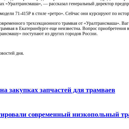
нах «Уралтрансмаша», — рассказал генеральный директор предп
модели 71-415Р в стиле «ретро». Сейчас они курсируют по исто
овременного трехсекционного трамвая от «Уралтрансмаша». Вагон
трамвая в Екатеринбурге еще неизвестна. Вопрос приобретения 
трансмашу» поступают из других городов России.
овостей дня.
а закупках запчастей для трамваев
стировали современный низкопольный т