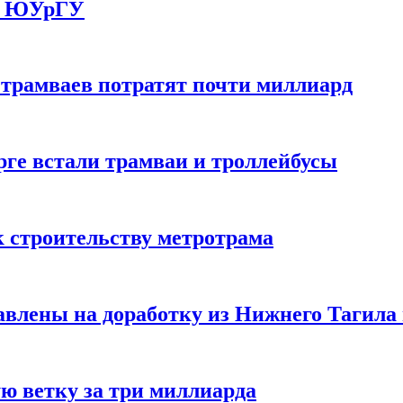
до ЮУрГУ
 трамваев потратят почти миллиард
рге встали трамваи и троллейбусы
к строительству метротрама
влены на доработку из Нижнего Тагила
ую ветку за три миллиарда