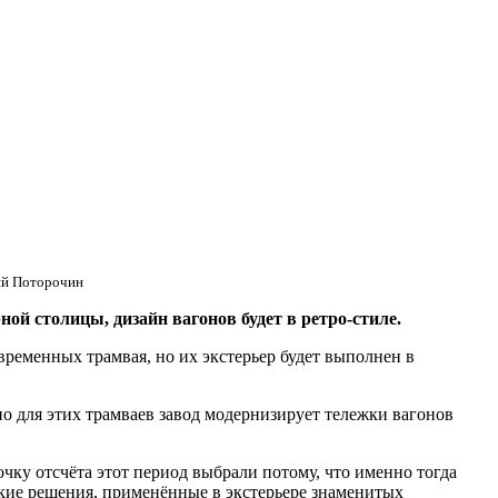
ий Поторочин
й столицы, дизайн вагонов будет в ретро-стиле.
ременных трамвая, но их экстерьер будет выполнен в
о для этих трамваев завод модернизирует тележки вагонов
очку отсчёта этот период выбрали потому, что именно тогда
ские решения, применённые в экстерьере знаменитых