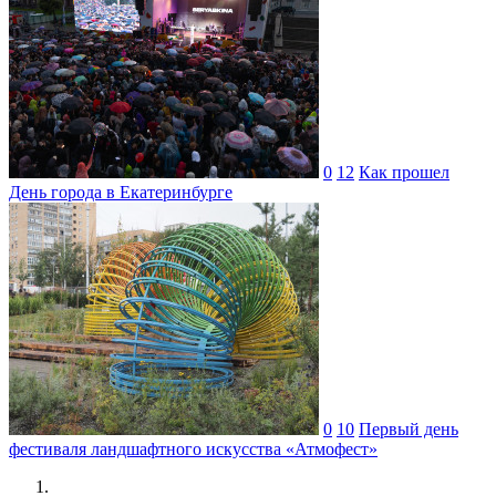
0
12
Как прошел
День города в Екатеринбурге
0
10
Первый день
фестиваля ландшафтного искусства «Атмофест»