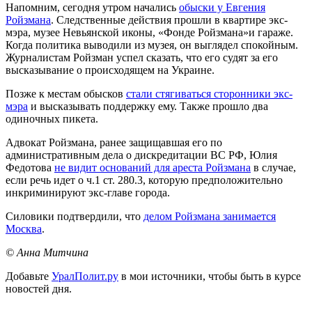
Напомним, сегодня утром начались
обыски у Евгения
Ройзмана
. Следственные действия прошли в квартире экс-
мэра, музее Невьянской иконы, «Фонде Ройзмана»и гараже.
Когда политика выводили из музея, он выглядел спокойным.
Журналистам Ройзман успел сказать, что его судят за его
высказывание о происходящем на Украине.
Позже к местам обысков
стали стягиваться сторонники экс-
мэра
и высказывать поддержку ему. Также прошло два
одиночных пикета.
Адвокат Ройзмана, ранее защищавшая его по
административным дела о дискредитации ВС РФ, Юлия
Федотова
не видит оснований для ареста Ройзмана
в случае,
если речь идет о ч.1 ст. 280.3, которую предположительно
инкриминируют экс-главе города.
Силовики подтвердили, что
делом Ройзмана занимается
Москва
.
© Анна Митчина
Добавьте
УралПолит.ру
в мои источники, чтобы быть в курсе
новостей дня.