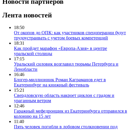
Новости партнеров
Лента новостей
18:50
От окопов до ОПК: как участников спецоперации будут
трудоустраивать с учетом боевых компетенций
18:31
Как пройдет марафон «Европа-Азия» в центре
уральской столицы
17:15
Уральский силовик возглавил тюрьмы Петербурга и
Ленобласти
16:46
Блогер-миллионник Роман Каграманов едет в
Екатеринбург на книжный фестиваль
15:21
Свердловскую область накроет циклон с градом и
ураганным ветром
12:46
Гаражный мефедронщик из Екатеринбурга отправился в
колонию на 15 лет
11:40
Пять человек погибли в лобовом столкновении под