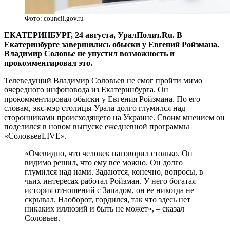
Фото: council.gov.ru
​ЕКАТЕРИНБУРГ, 24 августа, УралПолит.Ru. В
Екатеринбурге завершились обыски у Евгений Ройзмана.
Владимир Соловье не упустил возможность и
прокомментировал это.
Телеведущий Владимир Соловьев не смог пройти мимо
очередного инфоповода из Екатеринбурга. Он
прокомментировал обыски у Евгения Ройзмана. По его
словам, экс-мэр столицы Урала долго глумился над
сторонниками происходящего на Украине. Своим мнением он
поделился в новом выпуске ежедневной программы
«СоловьевLIVE».
«Очевидно, что человек наговорил столько. Он
видимо решил, что ему все можно. Он долго
глумился над нами. Задаются, конечно, вопросы, в
чьих интересах работал Ройзман. У него богатая
история отношений с Западом, он ее никогда не
скрывал. Наоборот, гордился, так что здесь нет
никаких иллюзий и быть не может», – сказал
Соловьев.