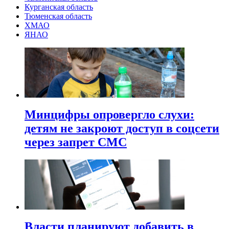
Курганская область
Тюменская область
ХМАО
ЯНАО
Минцифры опровергло слухи:
детям не закроют доступ в соцсети
через запрет СМС
Власти планируют добавить в