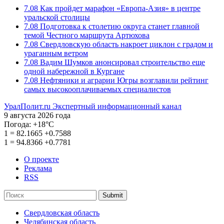
7.08
Как пройдет марафон «Европа-Азия» в центре
уральской столицы
7.08
Подготовка к столетию округа станет главной
темой Честного маршрута Артюхова
7.08
Свердловскую область накроет циклон с градом и
ураганным ветром
7.08
Вадим Шумков анонсировал строительство еще
одной набережной в Кургане
7.08
Нефтяники и аграрии Югры возглавили рейтинг
самых высокооплачиваемых специалистов
УралПолит.ru
Экспертный информационный канал
9 августа 2026 года
Погода:
+18°С
1
=
82.1665
+0.7588
1
=
94.8366
+0.7781
О проекте
Реклама
RSS
Submit
Свердловская область
Челябинская область