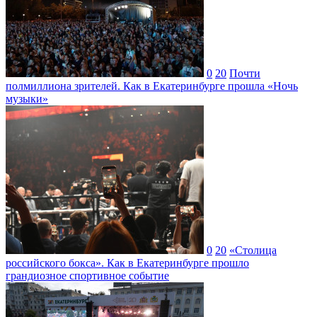
0
20
Почти
полмиллиона зрителей. Как в Екатеринбурге прошла «Ночь
музыки»
0
20
«Столица
российского бокса». Как в Екатеринбурге прошло
грандиозное спортивное событие