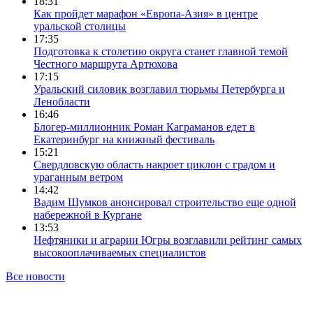
18:31
Как пройдет марафон «Европа-Азия» в центре
уральской столицы
17:35
Подготовка к столетию округа станет главной темой
Честного маршрута Артюхова
17:15
Уральский силовик возглавил тюрьмы Петербурга и
Ленобласти
16:46
Блогер-миллионник Роман Каграманов едет в
Екатеринбург на книжный фестиваль
15:21
Свердловскую область накроет циклон с градом и
ураганным ветром
14:42
Вадим Шумков анонсировал строительство еще одной
набережной в Кургане
13:53
Нефтяники и аграрии Югры возглавили рейтинг самых
высокооплачиваемых специалистов
Все новости