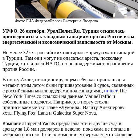
Фото: РИА ФедералПресс / Екатерина Лазарева
УРФО, 26 октября, УралПолит.Ru. Турция отказалась
присоединяться к западным санкциям против России из-за
энергетической и экономической зависимости от Москвы.
Не менее 32 яхт российских олигархов «прячутся» от санкций
в Турции. Там они могут не опасаться ареста, поскольку
Турция, хоть и член НАТО, но не поддерживает ограничения
против России.
В порту Azure, позиционирующем себя, как пристань для
мегаяхт, этим летом были пришвартованы 8 судов, связанных
с российскими миллиардерами под санкциями,
пишет
The
New York Times со ссылкой на данные MarineTraffic и
собственные подсчеты. Например, в порту стояли
приписываемые экс-главе «Лукойла» Вагиту Алекперову
яхты Flying Fox, Lana и Galactica Super Nova.
Компания Imperial Yachts предлагала эти и другие суда в
аренду за 1,8 млн долларов в неделю, пока сама не попала в
«черный список». Сейчас компания утверждает, что «больше