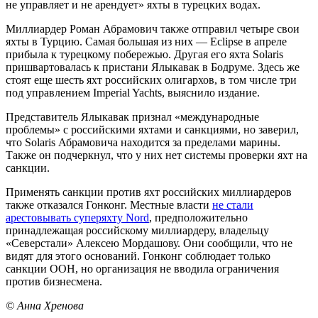
не управляет и не арендует» яхты в турецких водах.
Миллиардер Роман Абрамович также отправил четыре свои
яхты в Турцию. Самая большая из них — Eclipse в апреле
прибыла к турецкому побережью. Другая его яхта Solaris
пришвартовалась к пристани Ялыкавак в Бодруме. Здесь же
стоят еще шесть яхт российских олигархов, в том числе три
под управлением Imperial Yachts, выяснило издание.
Представитель Ялыкавак признал «международные
проблемы» с российскими яхтами и санкциями, но заверил,
что Solaris Абрамовича находится за пределами марины.
Также он подчеркнул, что у них нет системы проверки яхт на
санкции.
Применять санкции против яхт российских миллиардеров
также отказался Гонконг. Местные власти
не стали
арестовывать суперяхту Nord
, предположительно
принадлежащая российскому миллиардеру, владельцу
«Северстали» Алексею Мордашову. Они сообщили, что не
видят для этого оснований. Гонконг соблюдает только
санкции ООН, но организация не вводила ограничения
против бизнесмена.
© Анна Хренова