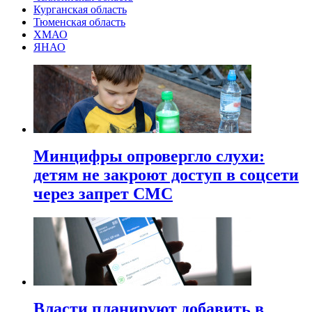
Курганская область
Тюменская область
ХМАО
ЯНАО
Минцифры опровергло слухи:
детям не закроют доступ в соцсети
через запрет СМС
Власти планируют добавить в