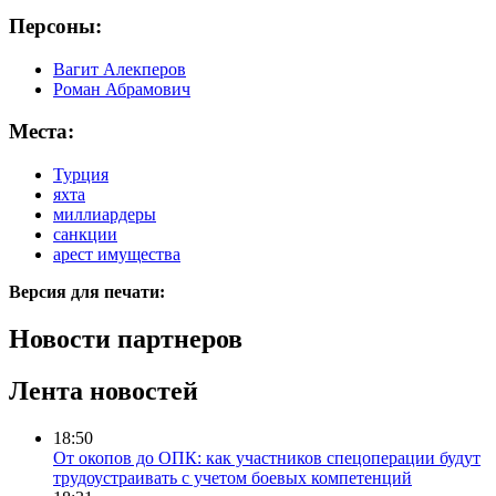
Персоны:
Вагит Алекперов
Роман Абрамович
Места:
Турция
яхта
миллиардеры
санкции
арест имущества
Версия для печати:
Новости партнеров
Лента новостей
18:50
От окопов до ОПК: как участников спецоперации будут
трудоустраивать с учетом боевых компетенций