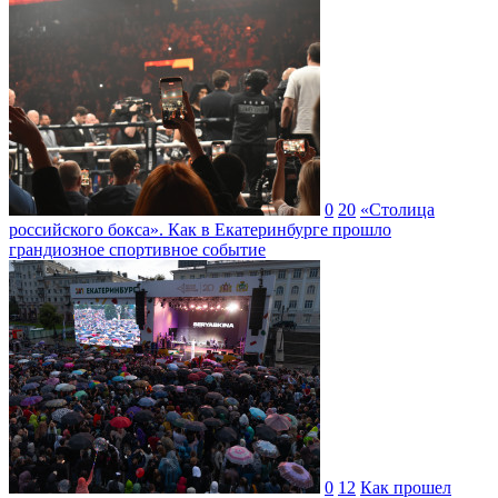
0
20
«Столица
российского бокса». Как в Екатеринбурге прошло
грандиозное спортивное событие
0
12
Как прошел