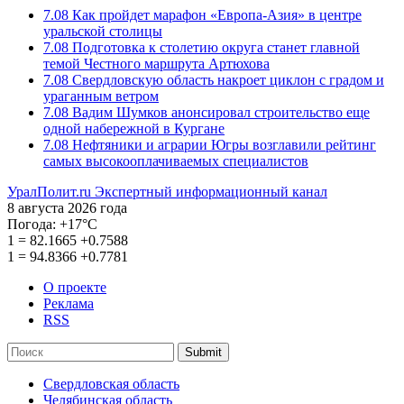
7.08
Как пройдет марафон «Европа-Азия» в центре
уральской столицы
7.08
Подготовка к столетию округа станет главной
темой Честного маршрута Артюхова
7.08
Свердловскую область накроет циклон с градом и
ураганным ветром
7.08
Вадим Шумков анонсировал строительство еще
одной набережной в Кургане
7.08
Нефтяники и аграрии Югры возглавили рейтинг
самых высокооплачиваемых специалистов
УралПолит.ru
Экспертный информационный канал
8 августа 2026 года
Погода:
+17°С
1
=
82.1665
+0.7588
1
=
94.8366
+0.7781
О проекте
Реклама
RSS
Submit
Свердловская область
Челябинская область