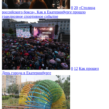
0
20
«Столица
российского бокса». Как в Екатеринбурге прошло
грандиозное спортивное событие
0
12
Как прошел
День города в Екатеринбурге