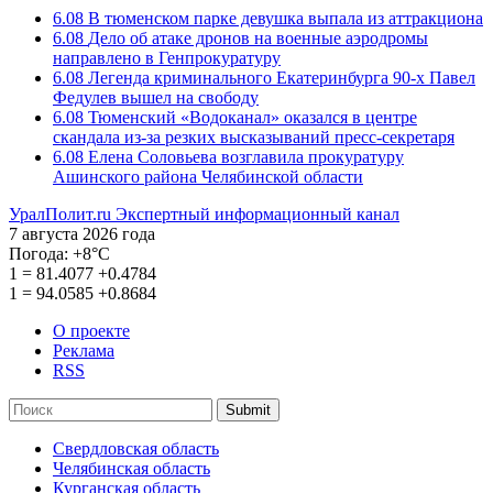
6.08
В тюменском парке девушка выпала из аттракциона
6.08
Дело об атаке дронов на военные аэродромы
направлено в Генпрокуратуру
6.08
Легенда криминального Екатеринбурга 90-х Павел
Федулев вышел на свободу
6.08
Тюменский «Водоканал» оказался в центре
скандала из-за резких высказываний пресс-секретаря
6.08
Елена Соловьева возглавила прокуратуру
Ашинского района Челябинской области
УралПолит.ru
Экспертный информационный канал
7 августа 2026 года
Погода:
+8°С
1
=
81.4077
+0.4784
1
=
94.0585
+0.8684
О проекте
Реклама
RSS
Submit
Свердловская область
Челябинская область
Курганская область