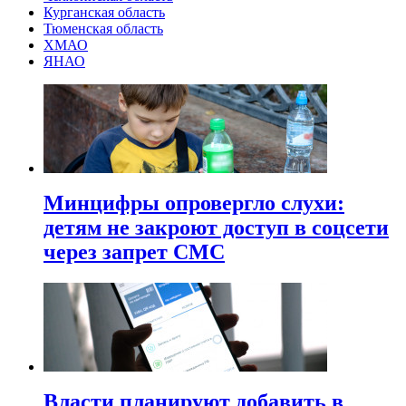
Курганская область
Тюменская область
ХМАО
ЯНАО
Минцифры опровергло слухи:
детям не закроют доступ в соцсети
через запрет СМС
Власти планируют добавить в