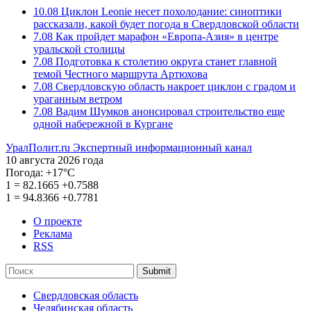
10.08
Циклон Leonie несет похолодание: синоптики
рассказали, какой будет погода в Свердловской области
7.08
Как пройдет марафон «Европа-Азия» в центре
уральской столицы
7.08
Подготовка к столетию округа станет главной
темой Честного маршрута Артюхова
7.08
Свердловскую область накроет циклон с градом и
ураганным ветром
7.08
Вадим Шумков анонсировал строительство еще
одной набережной в Кургане
УралПолит.ru
Экспертный информационный канал
10 августа 2026 года
Погода:
+17°С
1
=
82.1665
+0.7588
1
=
94.8366
+0.7781
О проекте
Реклама
RSS
Submit
Свердловская область
Челябинская область