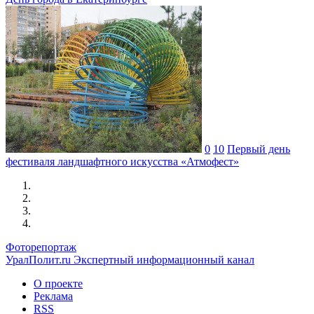
0
10
Первый день
фестиваля ландшафтного искусства «Атмофест»
Фоторепортаж
УралПолит.ru
Экспертный информационный канал
О проекте
Реклама
RSS