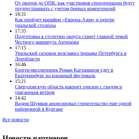
От окопов до ОПК: как участников спецоперации будут
трудоустраивать с учетом боевых компетенций
18:31
Как пройдет марафон «Европа-Азия» в центре
уральской столицы
17:35
Подготовка к столетию округа станет главной темой
Честного маршрута Артюхова
17:15
Уральский силовик возглавил тюрьмы Петербурга и
Ленобласти
16:46
Блогер-миллионник Роман Каграманов едет в
Екатеринбург на книжный фестиваль
15:21
Свердловскую область накроет циклон с градом и
ураганным ветром
14:42
Вадим Шумков анонсировал строительство еще одной
набережной в Кургане
Все новости
Новости партнеров