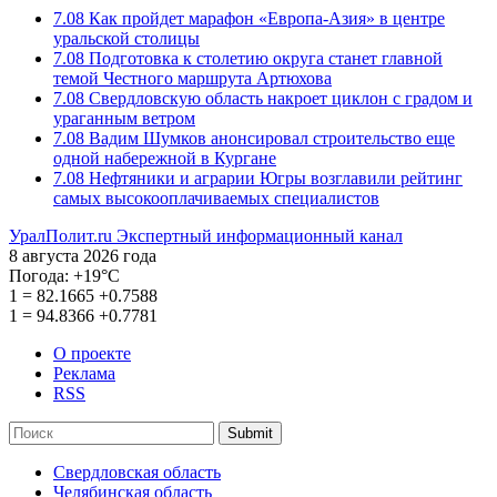
7.08
Как пройдет марафон «Европа-Азия» в центре
уральской столицы
7.08
Подготовка к столетию округа станет главной
темой Честного маршрута Артюхова
7.08
Свердловскую область накроет циклон с градом и
ураганным ветром
7.08
Вадим Шумков анонсировал строительство еще
одной набережной в Кургане
7.08
Нефтяники и аграрии Югры возглавили рейтинг
самых высокооплачиваемых специалистов
УралПолит.ru
Экспертный информационный канал
8 августа 2026 года
Погода:
+19°С
1
=
82.1665
+0.7588
1
=
94.8366
+0.7781
О проекте
Реклама
RSS
Submit
Свердловская область
Челябинская область