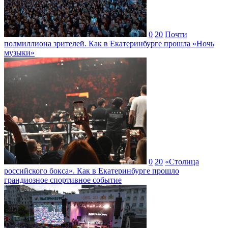
0
20
Почти
полмиллиона зрителей. Как в Екатеринбурге прошла «Ночь
музыки»
0
20
«Столица
российского бокса». Как в Екатеринбурге прошло
грандиозное спортивное событие