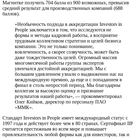
Магнитке получить 704 балла из 900 возможных, превысив
средний результат для производственных компаний (688
баллов).
«Необычность подхода в аккредитации Investors in
People заключается в том, что исследуются не
формы и методы кадровой работы, а восприятие
трудовым коллективом стратегии и целей бизнеса
компании. Это не только понимание,
вовлеченность, а скорее созвучность, может быть
даже тождественность целей. Огромный массив
многомесячной работы группы экспертов
увенчался достойной аккредитацией. Мы с
большим удивлением узнали о выдвижении нас на
международную премию, да еще и с попаданием в
финал в столь непростой период. Мы благодарны
коллегам за высокую оценку и признание
результатов нашей работы», — прокомментировал
Олег Кийков, директор по персоналу ПАО
«ММК».
Стандарт Investors in People имеет международный статус с
1997 года и действует более чем в 80 странах. Сертификат IIP
считается престижным во всем мире и повышает
привлекательность любой фирмы как для инвесторов, так и