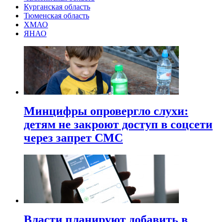
Курганская область
Тюменская область
ХМАО
ЯНАО
Минцифры опровергло слухи:
детям не закроют доступ в соцсети
через запрет СМС
Власти планируют добавить в