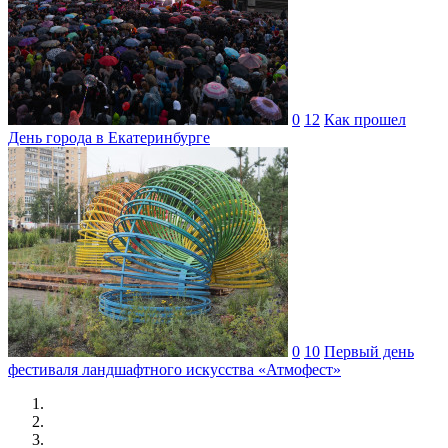
0
12
Как прошел
День города в Екатеринбурге
0
10
Первый день
фестиваля ландшафтного искусства «Атмофест»