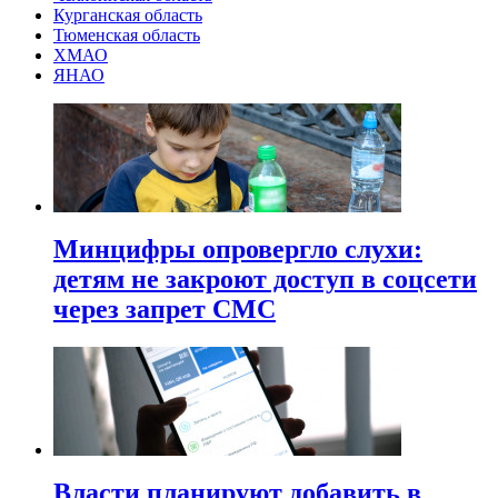
Курганская область
Тюменская область
ХМАО
ЯНАО
Минцифры опровергло слухи:
детям не закроют доступ в соцсети
через запрет СМС
Власти планируют добавить в