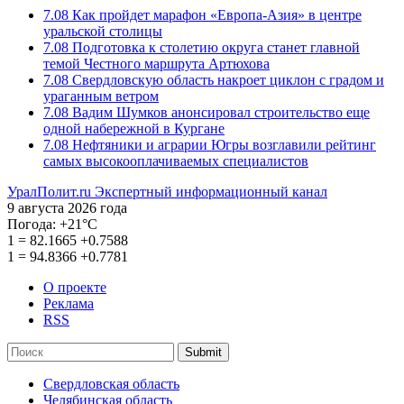
7.08
Как пройдет марафон «Европа-Азия» в центре
уральской столицы
7.08
Подготовка к столетию округа станет главной
темой Честного маршрута Артюхова
7.08
Свердловскую область накроет циклон с градом и
ураганным ветром
7.08
Вадим Шумков анонсировал строительство еще
одной набережной в Кургане
7.08
Нефтяники и аграрии Югры возглавили рейтинг
самых высокооплачиваемых специалистов
УралПолит.ru
Экспертный информационный канал
9 августа 2026 года
Погода:
+21°С
1
=
82.1665
+0.7588
1
=
94.8366
+0.7781
О проекте
Реклама
RSS
Submit
Свердловская область
Челябинская область