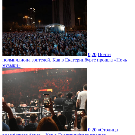
0
20
Почти
полмиллиона зрителей. Как в Екатеринбурге прошла «Ночь
музыки»
0
20
«Столица