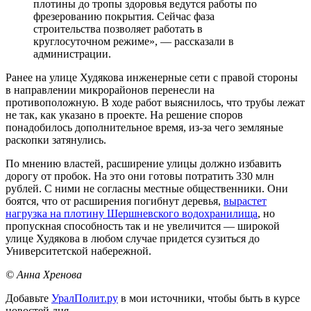
плотины до тропы здоровья ведутся работы по
фрезерованию покрытия. Сейчас фаза
строительства позволяет работать в
круглосуточном режиме», — рассказали в
администрации.
Ранее на улице Худякова инженерные сети с правой стороны
в направлении микрорайонов перенесли на
противоположную. В ходе работ выяснилось, что трубы лежат
не так, как указано в проекте. На решение споров
понадобилось дополнительное время, из-за чего земляные
раскопки затянулись.
По мнению властей, расширение улицы должно избавить
дорогу от пробок. На это они готовы потратить 330 млн
рублей. С ними не согласны местные общественники. Они
боятся, что от расширения погибнут деревья,
вырастет
нагрузка на плотину Шершневского водохранилища
, но
пропускная способность так и не увеличится — широкой
улице Худякова в любом случае придется сузиться до
Университетской набережной.
© Анна Хренова
Добавьте
УралПолит.ру
в мои источники, чтобы быть в курсе
новостей дня.