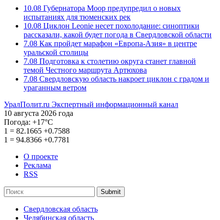
10.08
Губернатора Моор предупредил о новых
испытаниях для тюменских рек
10.08
Циклон Leonie несет похолодание: синоптики
рассказали, какой будет погода в Свердловской области
7.08
Как пройдет марафон «Европа-Азия» в центре
уральской столицы
7.08
Подготовка к столетию округа станет главной
темой Честного маршрута Артюхова
7.08
Свердловскую область накроет циклон с градом и
ураганным ветром
УралПолит.ru
Экспертный информационный канал
10 августа 2026 года
Погода:
+17°С
1
=
82.1665
+0.7588
1
=
94.8366
+0.7781
О проекте
Реклама
RSS
Submit
Свердловская область
Челябинская область