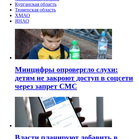
Курганская область
Тюменская область
ХМАО
ЯНАО
Минцифры опровергло слухи:
детям не закроют доступ в соцсети
через запрет СМС
Власти планируют добавить в