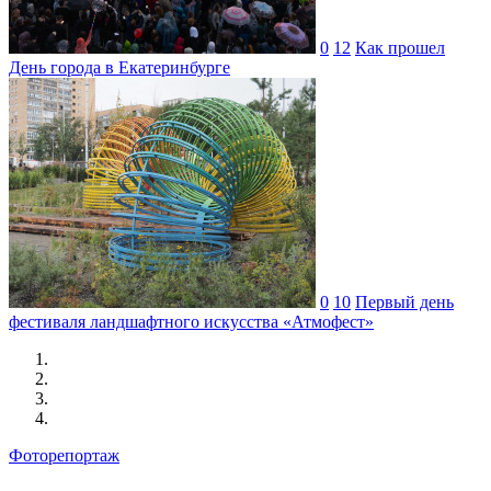
0
12
Как прошел
День города в Екатеринбурге
0
10
Первый день
фестиваля ландшафтного искусства «Атмофест»
Фоторепортаж