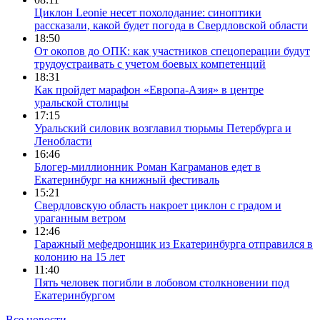
Циклон Leonie несет похолодание: синоптики
рассказали, какой будет погода в Свердловской области
18:50
От окопов до ОПК: как участников спецоперации будут
трудоустраивать с учетом боевых компетенций
18:31
Как пройдет марафон «Европа-Азия» в центре
уральской столицы
17:15
Уральский силовик возглавил тюрьмы Петербурга и
Ленобласти
16:46
Блогер-миллионник Роман Каграманов едет в
Екатеринбург на книжный фестиваль
15:21
Свердловскую область накроет циклон с градом и
ураганным ветром
12:46
Гаражный мефедронщик из Екатеринбурга отправился в
колонию на 15 лет
11:40
Пять человек погибли в лобовом столкновении под
Екатеринбургом
Все новости