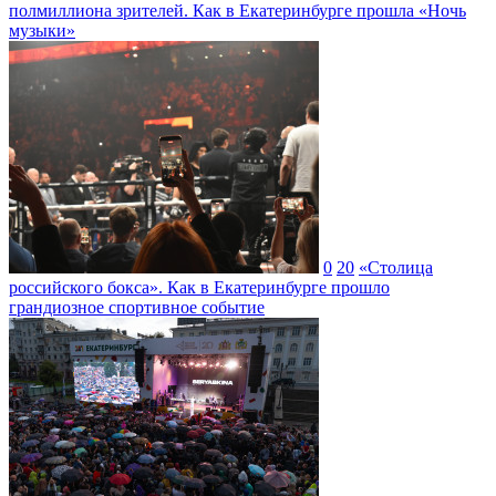
полмиллиона зрителей. Как в Екатеринбурге прошла «Ночь
музыки»
0
20
«Столица
российского бокса». Как в Екатеринбурге прошло
грандиозное спортивное событие