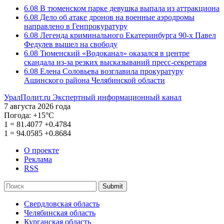
6.08
В тюменском парке девушка выпала из аттракциона
6.08
Дело об атаке дронов на военные аэродромы
направлено в Генпрокуратуру
6.08
Легенда криминального Екатеринбурга 90-х Павел
Федулев вышел на свободу
6.08
Тюменский «Водоканал» оказался в центре
скандала из-за резких высказываний пресс-секретаря
6.08
Елена Соловьева возглавила прокуратуру
Ашинского района Челябинской области
УралПолит.ru
Экспертный информационный канал
7 августа 2026 года
Погода:
+15°С
1
=
81.4077
+0.4784
1
=
94.0585
+0.8684
О проекте
Реклама
RSS
Submit
Свердловская область
Челябинская область
Курганская область