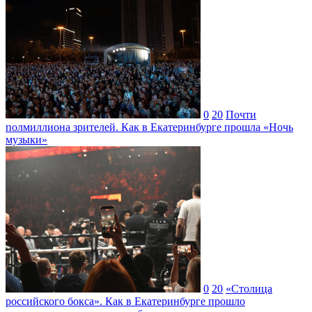
0
20
Почти
полмиллиона зрителей. Как в Екатеринбурге прошла «Ночь
музыки»
0
20
«Столица
российского бокса». Как в Екатеринбурге прошло