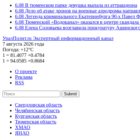
6.08
В тюменском парке девушка выпала из аттракциона
6.08
Дело об атаке дронов на военные аэродромы направ
6.08
Легенда криминального Екатеринбурга 90-х Павел Ф
6.08
Тюменский «Водоканал» оказался в центре скандала 
6.08
Елена Соловьева возглавила прокуратуру Ашинского
УралПолит.ru
Экспертный информационный канал
7 августа 2026 года
Погода:
+12°С
1
=
81.4077
+0.4784
1
=
94.0585
+0.8684
О проекте
Реклама
RSS
Submit
Свердловская область
Челябинская область
Курганская область
Тюменская область
ХМАО
ЯНАО