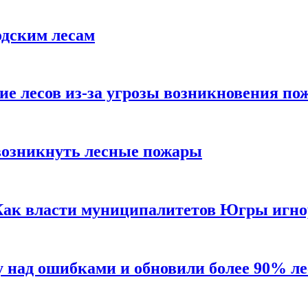
одским лесам
ие лесов из-за угрозы возникновения по
 возникнуть лесные пожары
». Как власти муниципалитетов Югры иг
ту над ошибками и обновили более 90% л