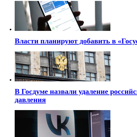
Власти планируют добавить в «Госу
В Госдуме назвали удаление россий
давления