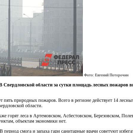
Фото: Евгений Поторочин
рдловской области за сутки площадь лесных пожаров вырос
ет пять природных пожаров. Всего в регионе действует 14 лесных
вердловской области.
кже горят леса в Артемовском, Асбестовском, Березовском, Поле
унктам, объектам экономики нет.
 период смога и запаха гари санитарные врачи советуют избега