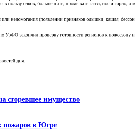
з в пользу очков, больше пить, промывать глаза, нос и горло, от
я или недомогания (появлении признаков одышки, кашля, бессо
.
 по УрФО закончил проверку готовности регионов к пожсезону и 
овостей дня.
 на сгоревшее имущество
х пожаров в Югре