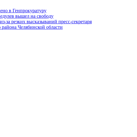
лено в Генпрокуратуру
едулев вышел на свободу
из-за резких высказываний пресс-секретаря
 района Челябинской области