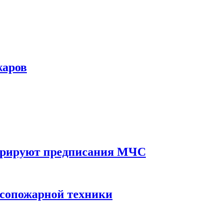
жаров
норируют предписания МЧС
есопожарной техники