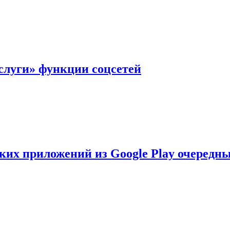
слуги» функции соцсетей
ских приложений из Google Play очеред