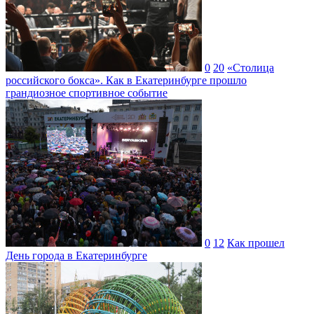
0
20
«Столица
российского бокса». Как в Екатеринбурге прошло
грандиозное спортивное событие
0
12
Как прошел
День города в Екатеринбурге