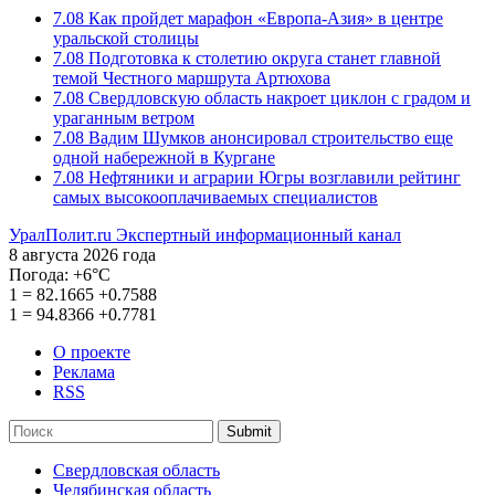
7.08
Как пройдет марафон «Европа-Азия» в центре
уральской столицы
7.08
Подготовка к столетию округа станет главной
темой Честного маршрута Артюхова
7.08
Свердловскую область накроет циклон с градом и
ураганным ветром
7.08
Вадим Шумков анонсировал строительство еще
одной набережной в Кургане
7.08
Нефтяники и аграрии Югры возглавили рейтинг
самых высокооплачиваемых специалистов
УралПолит.ru
Экспертный информационный канал
8 августа 2026 года
Погода:
+6°С
1
=
82.1665
+0.7588
1
=
94.8366
+0.7781
О проекте
Реклама
RSS
Submit
Свердловская область
Челябинская область