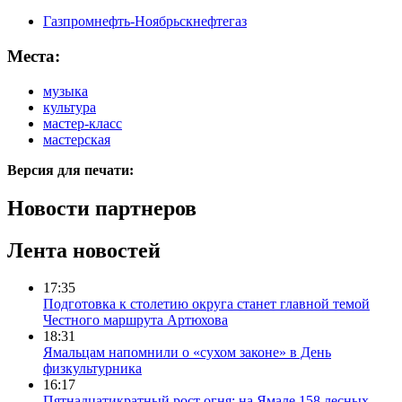
Газпромнефть-Ноябрьскнефтегаз
Места:
музыка
культура
мастер-класс
мастерская
Версия для печати:
Новости партнеров
Лента новостей
17:35
Подготовка к столетию округа станет главной темой
Честного маршрута Артюхова
18:31
Ямальцам напомнили о «сухом законе» в День
физкультурника
16:17
Пятнадцатикратный рост огня: на Ямале 158 лесных