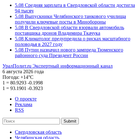
5.08
Средняя зарплата в Свердловской области достигла
94 тысяч
5.08
Выпускники Челябинского танкового училища
получили ключевые посты в Минобороны
5.08
В Свердловской области взорвали автомобиль
поставщика дронов Владимира Ткачука
5.08
Климатолог предупредила о рисках масштабного
половодья в 2027 году
5.08
Путин назначил нового зампреда Тюменского
районного суда Президент России
УралПолит.ru
Экспертный информационный канал
6 августа 2026 года
Погода:
+14°С
1
=
80.9293
-0.1998
1
=
93.1901
-0.3923
О проекте
Реклама
RSS
Submit
Свердловская область
Челябинская область