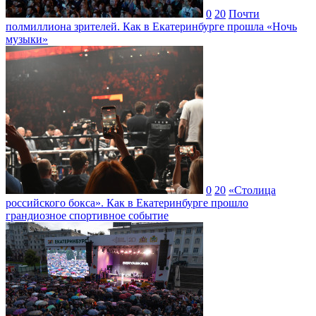
0
20
Почти
полмиллиона зрителей. Как в Екатеринбурге прошла «Ночь
музыки»
0
20
«Столица
российского бокса». Как в Екатеринбурге прошло
грандиозное спортивное событие