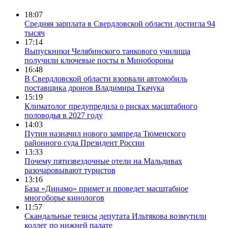
18:07
Средняя зарплата в Свердловской области достигла 94
тысяч
17:14
Выпускники Челябинского танкового училища
получили ключевые посты в Минобороны
16:48
В Свердловской области взорвали автомобиль
поставщика дронов Владимира Ткачука
15:19
Климатолог предупредила о рисках масштабного
половодья в 2027 году
14:03
Путин назначил нового зампреда Тюменского
районного суда Президент России
13:33
Почему пятизвездочные отели на Мальдивах
разочаровывают туристов
13:16
База «Динамо» примет и проведет масштабное
многоборье кинологов
11:57
Скандальные тезисы депутата Ильтякова возмутили
коллег по нижней палате