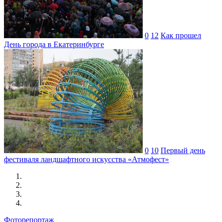
0
12
Как прошел
День города в Екатеринбурге
0
10
Первый день
фестиваля ландшафтного искусства «Атмофест»
Фоторепортаж