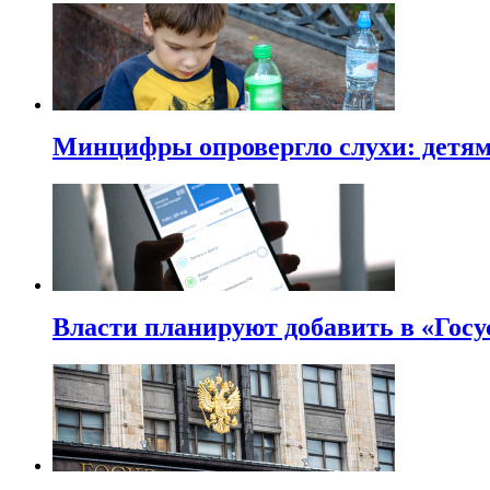
Минцифры опровергло слухи: детям 
Власти планируют добавить в «Госу