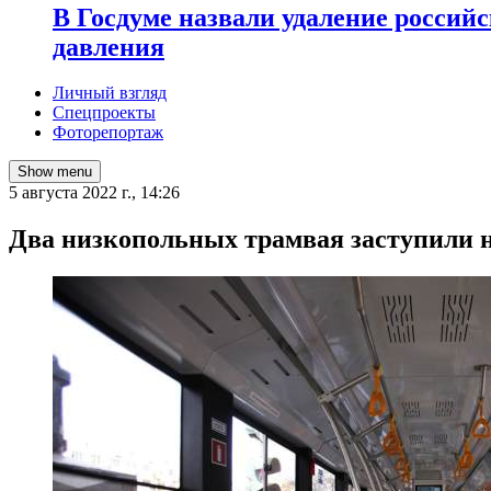
В Госдуме назвали удаление россий
давления
Личный взгляд
Спецпроекты
Фоторепортаж
Show menu
5 августа 2022 г., 14:26
Два низкопольных трамвая заступили 