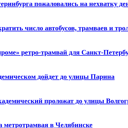
теринбурга пожаловались на нехватку де
ратить число автобусов, трамваев и тро
роме» ретро-трамвай для Санкт-Петерб
адемическом дойдет до улицы Парина
кадемический проложат до улицы Волго
а метротрамвая в Челябинске