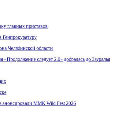
вку главных приставов
в Генпрокуратуру
она Челябинской области
я «Продолжение следует 2.0» добралась до Зауралья
щих
ске
е анонсировали ММК Wild Fest 2026