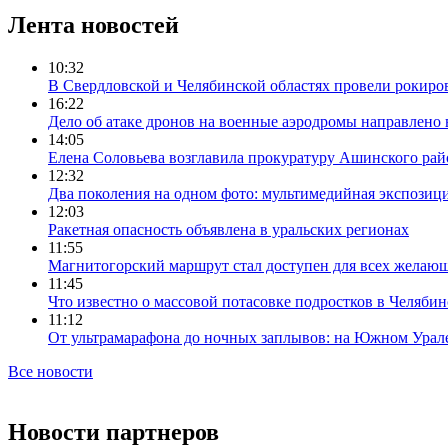
Лента новостей
10:32
В Свердловской и Челябинской областях провели рокиро
16:22
Дело об атаке дронов на военные аэродромы направлено 
14:05
Елена Соловьева возглавила прокуратуру Ашинского рай
12:32
Два поколения на одном фото: мультимедийная экспозици
12:03
Ракетная опасность объявлена в уральских регионах
11:55
Магнитогорский маршрут стал доступен для всех желаю
11:45
Что известно о массовой потасовке подростков в Челябин
11:12
От ультрамарафона до ночных заплывов: на Южном Урал
Все новости
Новости партнеров