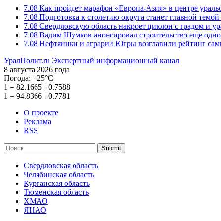
7.08
Как пройдет марафон «Европа-Азия» в центре ураль
7.08
Подготовка к столетию округа станет главной темо
7.08
Свердловскую область накроет циклон с градом и у
7.08
Вадим Шумков анонсировал строительство еще одно
7.08
Нефтяники и аграрии Югры возглавили рейтинг са
УралПолит.ru
Экспертный информационный канал
8 августа 2026 года
Погода:
+25°С
1
=
82.1665
+0.7588
1
=
94.8366
+0.7781
О проекте
Реклама
RSS
Submit
Свердловская область
Челябинская область
Курганская область
Тюменская область
ХМАО
ЯНАО