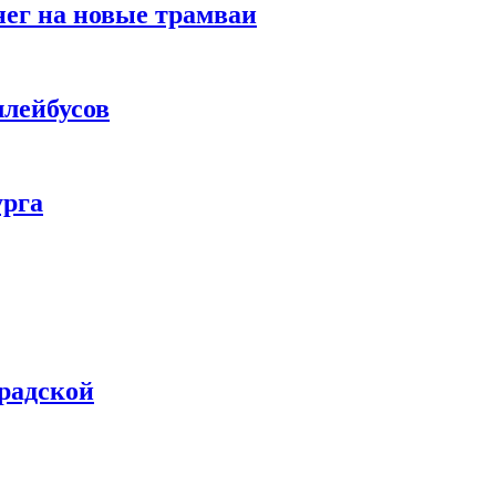
нег на новые трамваи
ллейбусов
урга
градской