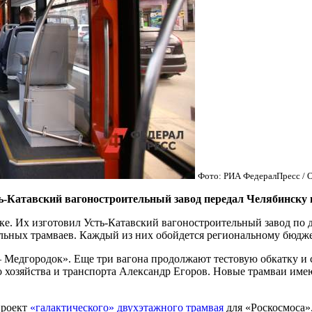
Фото: РИА ФедералПресс / 
тавский вагоностроительный завод передал Челябинску пе
. Их изготовил Усть-Катавский вагоностроительный завод по д
ольных трамваев. Каждый из них обойдется региональному бюдже
Медгородок». Еще три вагона продолжают тестовую обкатку и ск
 хозяйства и транспорта Александр Егоров. Новые трамваи им
проект
«галактического» двухэтажного трамвая
для «Роскосмоса».