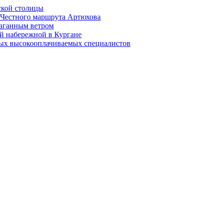
ской столицы
й Честного маршрута Артюхова
раганным ветром
й набережной в Кургане
мых высокооплачиваемых специалистов