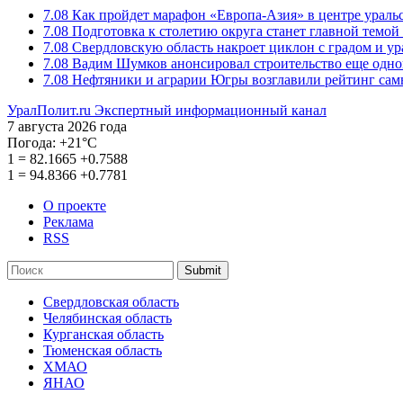
7.08
Как пройдет марафон «Европа-Азия» в центре ураль
7.08
Подготовка к столетию округа станет главной темо
7.08
Свердловскую область накроет циклон с градом и у
7.08
Вадим Шумков анонсировал строительство еще одно
7.08
Нефтяники и аграрии Югры возглавили рейтинг са
УралПолит.ru
Экспертный информационный канал
7 августа 2026 года
Погода:
+21°С
1
=
82.1665
+0.7588
1
=
94.8366
+0.7781
О проекте
Реклама
RSS
Submit
Свердловская область
Челябинская область
Курганская область
Тюменская область
ХМАО
ЯНАО