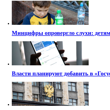
Минцифры опровергло слухи: детям 
Власти планируют добавить в «Госу