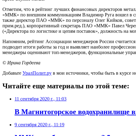
Отметим, что в рейтинг лучших финансовых директоров мета
«ММК» по внешним коммуникациям Владимир Руга вошел в спи
также директор ПАО «ММК» по персоналу Олег Кийков, совет
прим.ред.), корпоративный секретарь ПАО «ММК» Павел Чере
(«Директора по логистике и цепям поставок», должность на мом
Напомним, рейтинг Ассоциации менеджеров России считается
подводит итоги работы за год и выявляет наиболее професси
менеджеры оценивают топ-менеджеров, функциональные упра
© Ирина Гордеева
Добавьте
УралПолит.ру
в мои источники, чтобы быть в курсе н
Читайте еще материалы по этой теме:
11 сентября 2020 г., 11:03
В Магнитогорское водохранилище вы
9 сентября 2020 г., 11:19