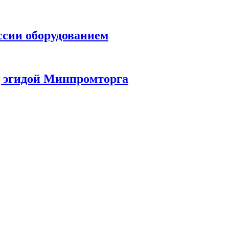
сии оборудованием
д эгидой Минпромторга