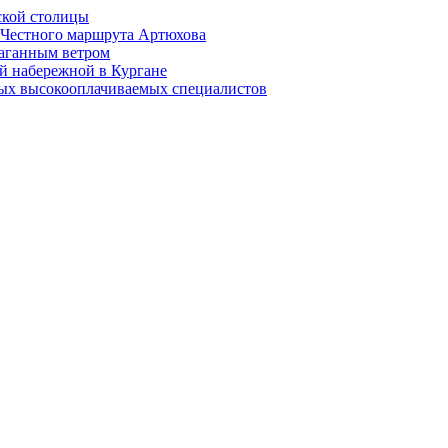
ской столицы
й Честного маршрута Артюхова
раганным ветром
й набережной в Кургане
мых высокооплачиваемых специалистов