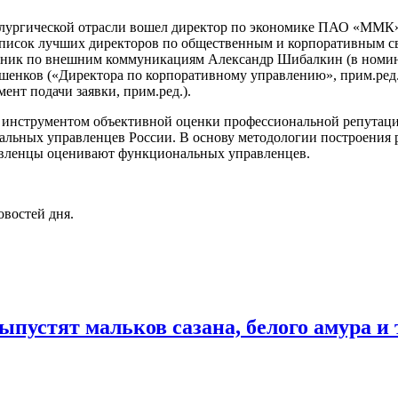
ллургической отрасли вошел директор по экономике ПАО «ММК»
сок лучших директоров по общественным и корпоративным свя
ник по внешним коммуникациям Александр Шибалкин (в номина
шенков («Директора по корпоративному управлению», прим.ред
ент подачи заявки, прим.ред.).
 инструментом объективной оценки профессиональной репутац
ональных управленцев России. В основу методологии построения
вленцы оценивают функциональных управленцев.
овостей дня.
пустят мальков сазана, белого амура и