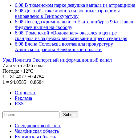
6.08
В тюменском парке девушка выпала из аттракциона
6.08
Дело об атаке дронов на военные аэродромы
направлено в Генпрокуратуру
6.08
Легенда криминального Екатеринбурга 90-х Павел
Федулев вышел на свободу
6.08
Тюменский «Водоканал» оказался в центре
скандала из-за резких высказываний пресс-секретаря
6.08
Елена Соловьева возглавила прокуратуру
Ашинского района Челябинской области
УралПолит.ru
Экспертный информационный канал
7 августа 2026 года
Погода:
+12°С
1
=
81.4077
+0.4784
1
=
94.0585
+0.8684
О проекте
Реклама
RSS
Submit
Свердловская область
Челябинская область
Курганская область