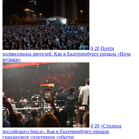
0
20
Почти
полмиллиона зрителей. Как в Екатеринбурге прошла «Ночь
музыки»
0
20
«Столица
российского бокса». Как в Екатеринбурге прошло
грандиозное спортивное событие