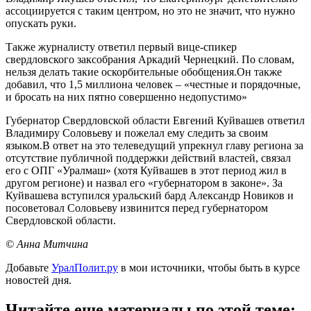
ассоциируется с таким центром, но это не значит, что нужно
опускать руки.
Также журналисту ответил первый вице-спикер
свердловского заксобрания Аркадий Чернецкий. По словам,
нельзя делать такие оскорбительные обобщения.Он также
добавил, что 1,5 миллиона человек – «честные и порядочные,
и бросать на них пятно совершенно недопустимо»
Губернатор Свердловской области Евгений Куйвашев ответил
Владимиру Соловьеву и пожелал ему следить за своим
языком.В ответ на это телеведущий упрекнул главу региона за
отсутствие публичной поддержки действий властей, связал
его с ОПГ «Уралмаш» (хотя Куйвашев в этот период жил в
другом регионе) и назвал его «губернатором в законе». За
Куйвашева вступился уральский бард Александр Новиков и
посоветовал Соловьеву извинится перед губернатором
Свердловской области.
© Анна Митчина
Добавьте
УралПолит.ру
в мои источники, чтобы быть в курсе
новостей дня.
Читайте еще материалы по этой теме: