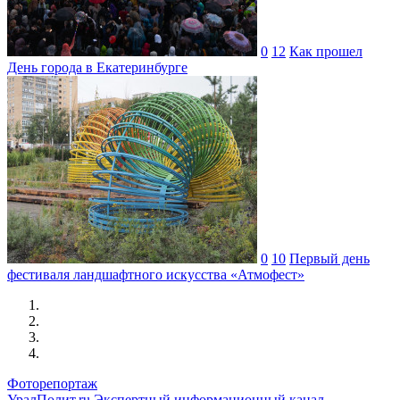
0
12
Как прошел
День города в Екатеринбурге
0
10
Первый день
фестиваля ландшафтного искусства «Атмофест»
Фоторепортаж
УралПолит.ru
Экспертный информационный канал