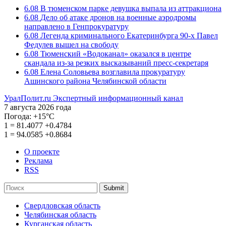
6.08
В тюменском парке девушка выпала из аттракциона
6.08
Дело об атаке дронов на военные аэродромы
направлено в Генпрокуратуру
6.08
Легенда криминального Екатеринбурга 90-х Павел
Федулев вышел на свободу
6.08
Тюменский «Водоканал» оказался в центре
скандала из-за резких высказываний пресс-секретаря
6.08
Елена Соловьева возглавила прокуратуру
Ашинского района Челябинской области
УралПолит.ru
Экспертный информационный канал
7 августа 2026 года
Погода:
+15°С
1
=
81.4077
+0.4784
1
=
94.0585
+0.8684
О проекте
Реклама
RSS
Submit
Свердловская область
Челябинская область
Курганская область