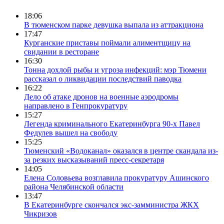
18:06
В тюменском парке девушка выпала из аттракциона
17:47
Курганские приставы поймали алиментщицу на
свидании в ресторане
16:30
Тонна дохлой рыбы и угроза инфекций: мэр Тюмени
рассказал о ликвидации последствий паводка
16:22
Дело об атаке дронов на военные аэродромы
направлено в Генпрокуратуру
15:27
Легенда криминального Екатеринбурга 90-х Павел
Федулев вышел на свободу
15:25
Тюменский «Водоканал» оказался в центре скандала из-
за резких высказываний пресс-секретаря
14:05
Елена Соловьева возглавила прокуратуру Ашинского
района Челябинской области
13:47
В Екатеринбурге скончался экс-замминистра ЖКХ
Чикризов