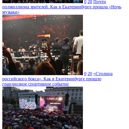
0
20
Почти
полмиллиона зрителей. Как в Екатеринбурге прошла «Ночь
музыки»
0
20
«Столица
российского бокса». Как в Екатеринбурге прошло
грандиозное спортивное событие