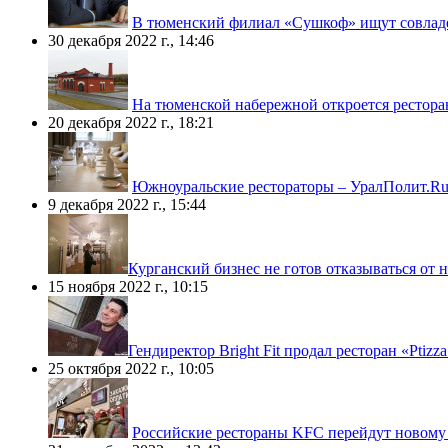
В тюменский филиал «Сушкоф» ищут совладе
30 декабря 2022 г., 14:46
На тюменской набережной откроется рестора
20 декабря 2022 г., 18:21
Южноуральские рестораторы – УралПолит.Ru:
9 декабря 2022 г., 15:44
​Курганский бизнес не готов отказываться от
15 ноября 2022 г., 10:15
​Гендиректор Bright Fit продал ресторан «Ptizz
25 октября 2022 г., 10:05
Российские рестораны KFC перейдут новому