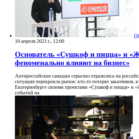
О
10 апреля 2023 г., 12:00
​Основатель «Сушкоф и пицца» и «Ж
феноменально влияют на бизнес»
Антироссийские санкции серьезно отразились на российс
ситуация перекроила рынок: кто-то потерял заказчиков, 
Екатеринбурге своими проектами «Сушкоф и пицца» и «Жи
событий на