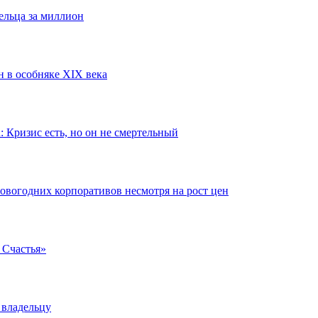
льца за миллион
н в особняке XIX века
 Кризис есть, но он не смертельный
 новогодних корпоративов несмотря на рост цен
a Счастья»
 владельцу