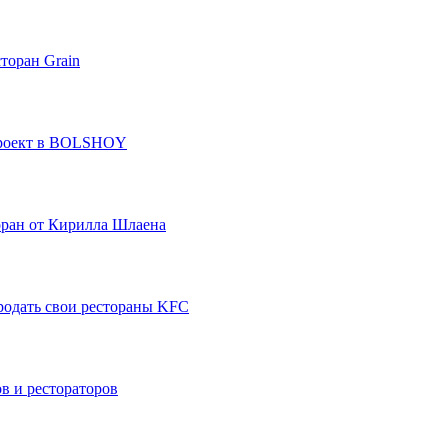
торан Grain
проект в BOLSHOY
оран от Кирилла Шлаена
родать свои рестораны KFC
в и рестораторов