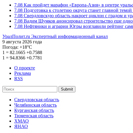
7.08
Как пройдет марафон «Европа-Азия» в центре ураль
7.08
Подготовка к столетию округа станет главной темо
7.08
Свердловскую область накроет циклон с градом и у
7.08
Вадим Шумков анонсировал строительство еще одно
7.08
Нефтяники и аграрии Югры возглавили рейтинг са
УралПолит.ru
Экспертный информационный канал
9 августа 2026 года
Погода:
+18°С
1
=
82.1665
+0.7588
1
=
94.8366
+0.7781
О проекте
Реклама
RSS
Submit
Свердловская область
Челябинская область
Курганская область
Тюменская область
ХМАО
ЯНАО