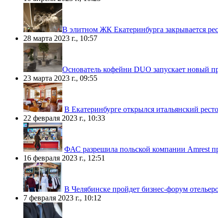
​В элитном ЖК Екатеринбурга закрывается рес
28 марта 2023 г., 10:57
​Основатель кофейни DUO запускает новый 
23 марта 2023 г., 09:55
В Екатеринбурге открылся итальянский рест
22 февраля 2023 г., 10:33
ФАС разрешила польской компании Amrest п
16 февраля 2023 г., 12:51
В Челябинске пройдет бизнес-форум отельеро
7 февраля 2023 г., 10:12