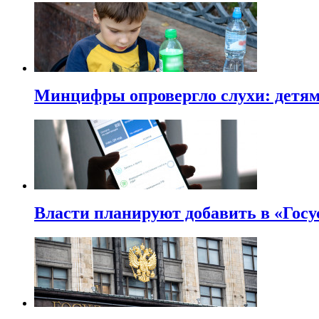
Минцифры опровергло слухи: детям 
Власти планируют добавить в «Госу