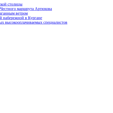
ской столицы
й Честного маршрута Артюхова
раганным ветром
й набережной в Кургане
мых высокооплачиваемых специалистов