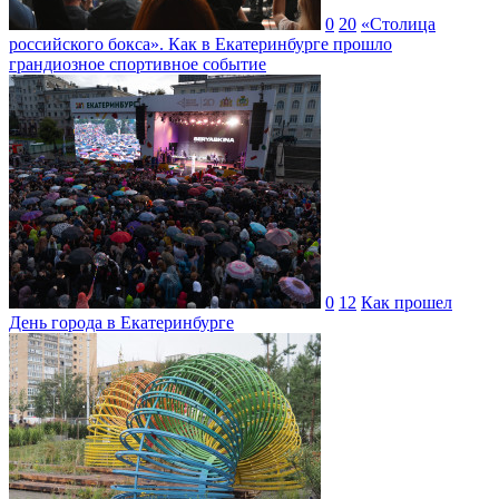
0
20
«Столица
российского бокса». Как в Екатеринбурге прошло
грандиозное спортивное событие
0
12
Как прошел
День города в Екатеринбурге