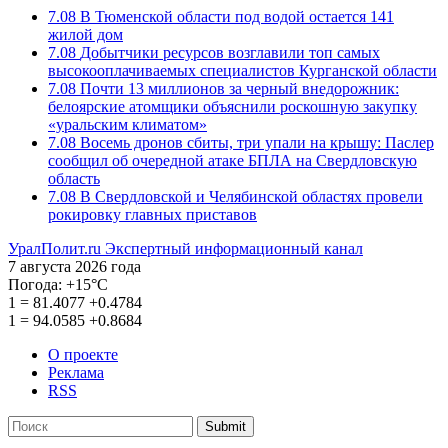
7.08
В Тюменской области под водой остается 141
жилой дом
7.08
Добытчики ресурсов возглавили топ самых
высокооплачиваемых специалистов Курганской области
7.08
Почти 13 миллионов за черный внедорожник:
белоярские атомщики объяснили роскошную закупку
«уральским климатом»
7.08
Восемь дронов сбиты, три упали на крышу: Паслер
сообщил об очередной атаке БПЛА на Свердловскую
область
7.08
В Свердловской и Челябинской областях провели
рокировку главных приставов
УралПолит.ru
Экспертный информационный канал
7 августа 2026 года
Погода:
+15°С
1
=
81.4077
+0.4784
1
=
94.0585
+0.8684
О проекте
Реклама
RSS
Submit