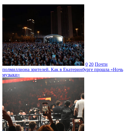
0
20
Почти
полмиллиона зрителей. Как в Екатеринбурге прошла «Ночь
музыки»