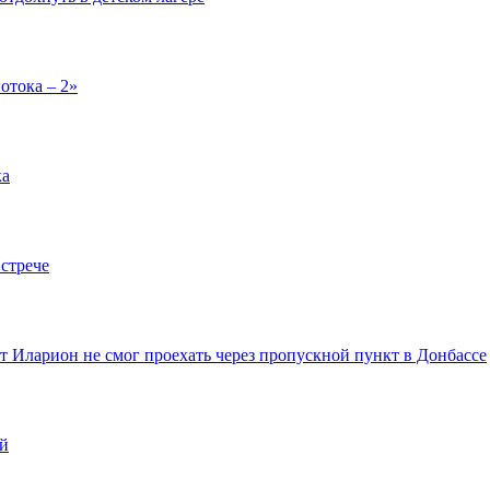
отока – 2»
ка
стрече
т Иларион не смог проехать через пропускной пункт в Донбассе
й