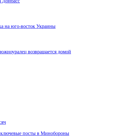
а Донбасс
ка на юго-восток Украины
м южноуралец возвращается домой
сяч
 ключевые посты в Минобороны