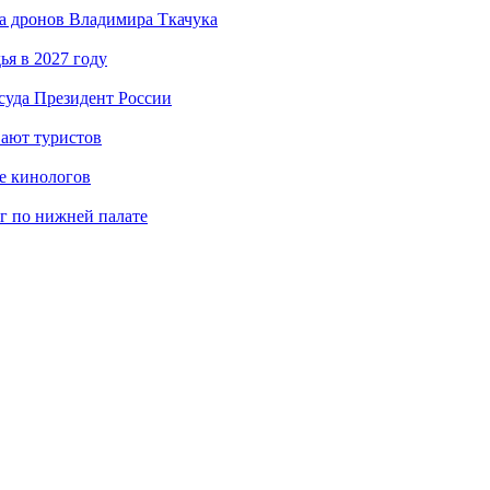
а дронов Владимира Ткачука
я в 2027 году
суда Президент России
вают туристов
е кинологов
г по нижней палате