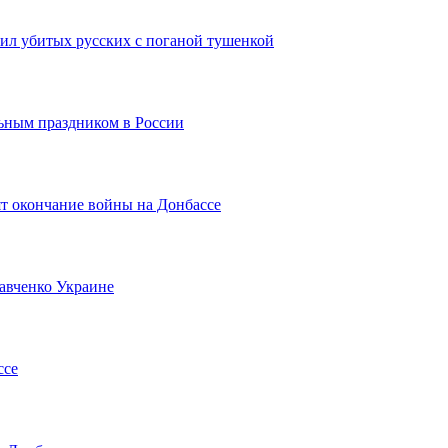
ил убитых русских с поганой тушенкой
ьным праздником в России
т окончание войны на Донбассе
авченко Украине
ссе