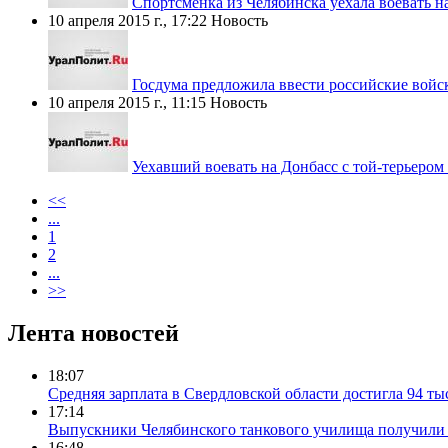
Спортсменка из Челябинска уехала воевать н
10 апреля 2015 г., 17:22
Новость
Госдума предложила ввести российские войс
10 апреля 2015 г., 11:15
Новость
Уехавший воевать на Донбасс с той-терьеро
<<
...
1
2
...
>>
Лента новостей
18:07
Средняя зарплата в Свердловской области достигла 94 ты
17:14
Выпускники Челябинского танкового училища получили
16:48