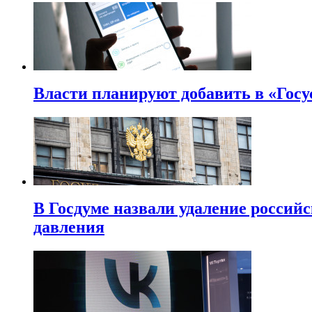
Власти планируют добавить в «Госу
В Госдуме назвали удаление россий
давления