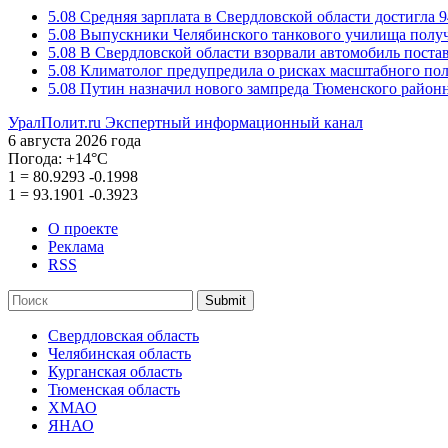
5.08
Средняя зарплата в Свердловской области достигла 9
5.08
Выпускники Челябинского танкового училища полу
5.08
В Свердловской области взорвали автомобиль пост
5.08
Климатолог предупредила о рисках масштабного пол
5.08
Путин назначил нового зампреда Тюменского районн
УралПолит.ru
Экспертный информационный канал
6 августа 2026 года
Погода:
+14°С
1
=
80.9293
-0.1998
1
=
93.1901
-0.3923
О проекте
Реклама
RSS
Submit
Свердловская область
Челябинская область
Курганская область
Тюменская область
ХМАО
ЯНАО