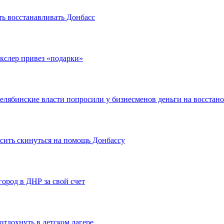
ть восстанавливать Донбасс
екслер привез «подарки»
елябинские власти попросили у бизнесменов деньги на восстан
сить скинуться на помощь Донбассу
город в ДНР за свой счет
тдохнуть в детском лагере