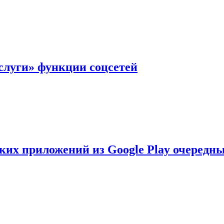
слуги» функции соцсетей
ских приложений из Google Play очеред