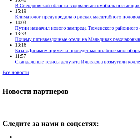
В Свердловской области взорвали автомобиль поставщик
15:19
Климатолог предупредила о рисках масштабного половодь
14:03
Путин назначил нового зампреда Тюменского районного 
13:33
Почему пятизвездочные отели на Мальдивах разочаровы
13:16
База «Динамо» примет и проведет масштабное многоборь
11:57
Скандальные тезисы депутата Ильтякова возмутили колле
Все новости
Новости партнеров
Следите за нами в соцсетях: