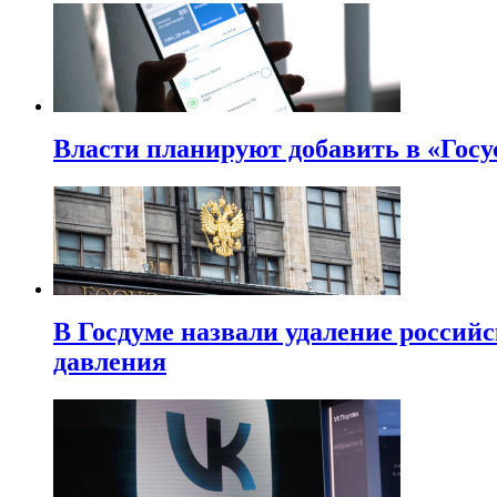
Власти планируют добавить в «Госу
В Госдуме назвали удаление россий
давления