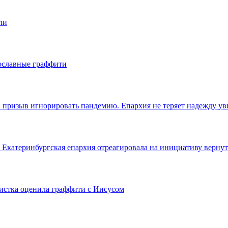
ли
вославные граффити
призыв игнорировать пандемию. Епархия не теряет надежду уви
 Екатеринбургская епархия отреагировала на инициативу вернут
истка оценила граффити с Иисусом