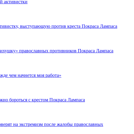
ой активистки
тивистку, выступающую против креста Покраса Лампаса
сихушку» православных противников Покраса Лампаса
жде чем начнется моя работа»
жно бороться с крестом Покраса Лампаса
оверят на экстремизм после жалобы православных