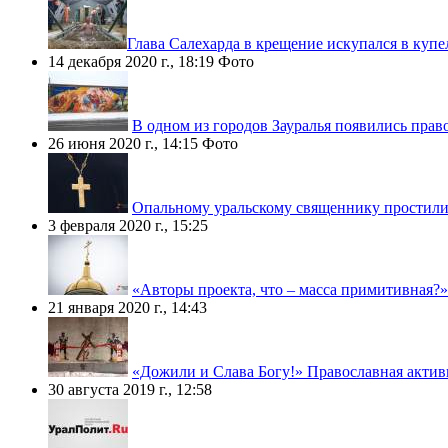
​Глава Салехарда в крещение искупался в купе
14 декабря 2020 г., 18:19
Фото
В одном из городов Зауралья появились пра
26 июня 2020 г., 14:15
Фото
Опальному уральскому священнику простили 
3 февраля 2020 г., 15:25
«Авторы проекта, что – масса примитивная?»
21 января 2020 г., 14:43
«Дожили и Слава Богу!» Православная актив
30 августа 2019 г., 12:58