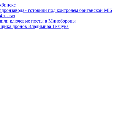
лябинске
лдронзавода» готовили под контролем британской MI6
4 тысяч
чили ключевые посты в Минобороны
авщика дронов Владимира Ткачука