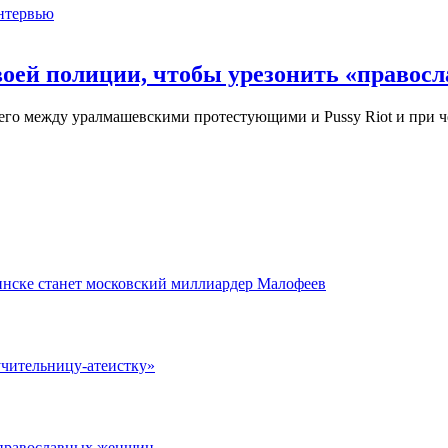
нтервью
воей полиции, чтобы урезонить «правос
щего между уралмашевскими протестующими и Pussy Riot и при ч
инске станет московский миллиардер Малофеев
учительницу-атеистку»
 православных женщин