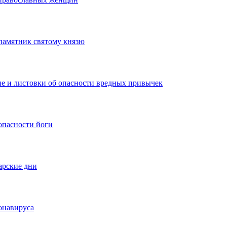
памятник святому князю
ие и листовки об опасности вредных привычек
опасности йоги
арские дни
онавируса