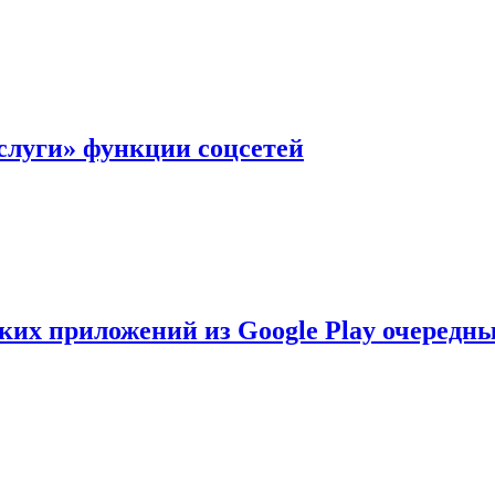
слуги» функции соцсетей
ских приложений из Google Play очеред