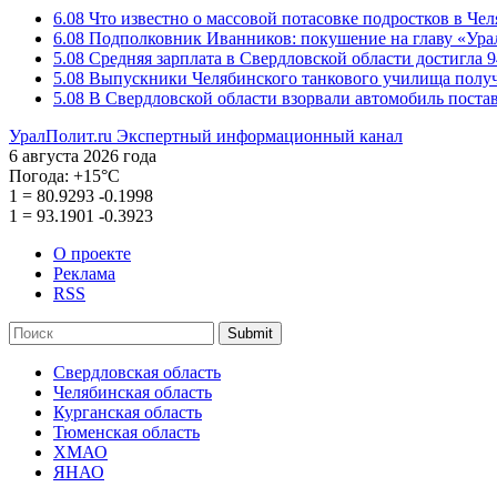
6.08
Что известно о массовой потасовке подростков в Че
6.08
Подполковник Иванников: покушение на главу «Ура
5.08
Средняя зарплата в Свердловской области достигла 9
5.08
Выпускники Челябинского танкового училища полу
5.08
В Свердловской области взорвали автомобиль пост
УралПолит.ru
Экспертный информационный канал
6 августа 2026 года
Погода:
+15°С
1
=
80.9293
-0.1998
1
=
93.1901
-0.3923
О проекте
Реклама
RSS
Submit
Свердловская область
Челябинская область
Курганская область
Тюменская область
ХМАО
ЯНАО