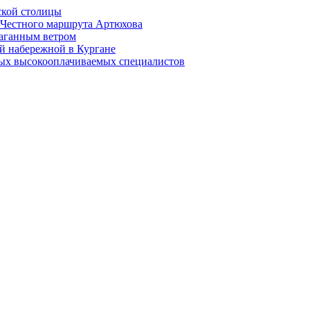
ской столицы
й Честного маршрута Артюхова
раганным ветром
й набережной в Кургане
мых высокооплачиваемых специалистов