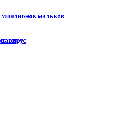
3 миллионов мальков
онавирус