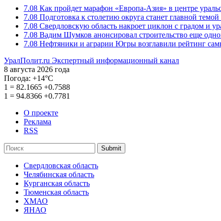
7.08
Как пройдет марафон «Европа-Азия» в центре ураль
7.08
Подготовка к столетию округа станет главной темо
7.08
Свердловскую область накроет циклон с градом и у
7.08
Вадим Шумков анонсировал строительство еще одно
7.08
Нефтяники и аграрии Югры возглавили рейтинг са
УралПолит.ru
Экспертный информационный канал
8 августа 2026 года
Погода:
+14°С
1
=
82.1665
+0.7588
1
=
94.8366
+0.7781
О проекте
Реклама
RSS
Submit
Свердловская область
Челябинская область
Курганская область
Тюменская область
ХМАО
ЯНАО