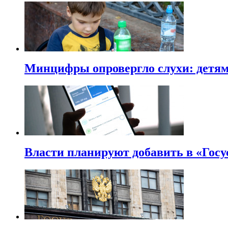
Минцифры опровергло слухи: детям 
Власти планируют добавить в «Госу