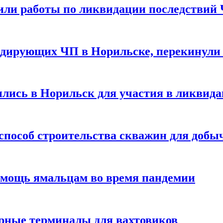
шили работы по ликвидации последствий
идирующих ЧП в Норильске, перекинули 
ились в Норильск для участия в ликвид
способ строительства скважин для добы
омощь ямальцам во время пандемии
ерные терминалы для вахтовиков