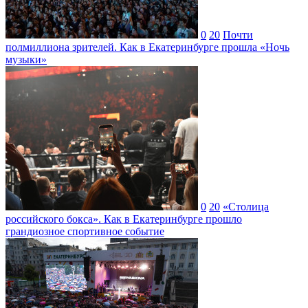
0
20
Почти
полмиллиона зрителей. Как в Екатеринбурге прошла «Ночь
музыки»
0
20
«Столица
российского бокса». Как в Екатеринбурге прошло
грандиозное спортивное событие