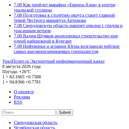
7.08
Как пройдет марафон «Европа-Азия» в центре
уральской столицы
7.08
Подготовка к столетию округа станет главной
темой Честного маршрута Артюхова
7.08
Свердловскую область накроет циклон с градом и
ураганным ветром
7.08
Вадим Шумков анонсировал строительство еще
одной набережной в Кургане
7.08
Нефтяники и аграрии Югры возглавили рейтинг
самых высокооплачиваемых специалистов
УралПолит.ru
Экспертный информационный канал
8 августа 2026 года
Погода:
+26°С
1
=
82.1665
+0.7588
1
=
94.8366
+0.7781
О проекте
Реклама
RSS
Submit
Свердловская область
Челябинская область