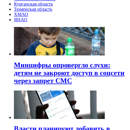
Курганская область
Тюменская область
ХМАО
ЯНАО
Минцифры опровергло слухи:
детям не закроют доступ в соцсети
через запрет СМС
Власти планируют добавить в