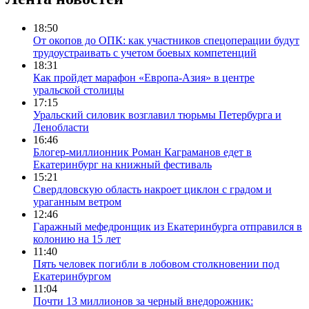
18:50
От окопов до ОПК: как участников спецоперации будут
трудоустраивать с учетом боевых компетенций
18:31
Как пройдет марафон «Европа-Азия» в центре
уральской столицы
17:15
Уральский силовик возглавил тюрьмы Петербурга и
Ленобласти
16:46
Блогер-миллионник Роман Каграманов едет в
Екатеринбург на книжный фестиваль
15:21
Свердловскую область накроет циклон с градом и
ураганным ветром
12:46
Гаражный мефедронщик из Екатеринбурга отправился в
колонию на 15 лет
11:40
Пять человек погибли в лобовом столкновении под
Екатеринбургом
11:04
Почти 13 миллионов за черный внедорожник: