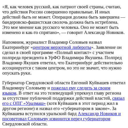
«Я, как человек русский, как патриот своей страны, считаю,
что действия России совершенно правильные. И иных
действий быть не может. Операция должна быть завершена —
бандеровско-фашистская сволочь должна быть истреблена.
Это мое мнение как русского человека. Оно не может быть
изменено и как-то спрятано», — говорит Александр Новиков.
Напомним, журналист Владимир Соловьев назвал
Екатеринбург «
центром мерзотной либероты
». Заявление он
сделал в своей программе «Полный контакт» с участием
полпреда президента в УрФО Владимира Якушева. Полпред
Владимир Якушев ответил, что Екатеринбург действительно
ассоциируется с таким центром, но это не значит, что нужно
опускать руки.
Губернатор Свердловской области Евгений Куйвашев ответил
Владимиру Соловьеву и
пожелал ему следить за своим
языком
. В ответ на это телеведущий упрекнул главу региона
за отсутствие публичной поддержки действий властей,
связал
его с ОПГ «Уралмаш»
(хотя Куйвашев в этот период жил в
другом регионе) и назвал его «губернатором в законе». За
Куйвашева вступился уральский бард
Александр Новиков и
посоветовал Соловьеву извинится перед губернатором
Свердловской области.