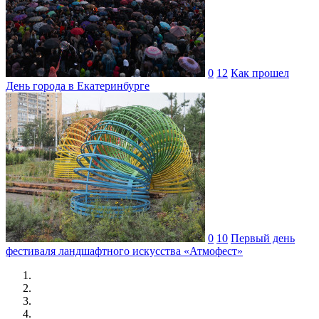
0
12
Как прошел
День города в Екатеринбурге
0
10
Первый день
фестиваля ландшафтного искусства «Атмофест»