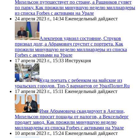
Михельсон путешествует по стране, а Рашников гуляет
по парку. Как прожили минувшую неделю миллиардеры
из списка Forbes с активами на Урале
24 апреля 2023 г., 14:34
Еженедельный дайджест
​Алекперов удвоил состояние, Струков
признал долг, а Абрамович грустит с портрета. Как
прожили минувшую неделю миллиардеры из списка
Forbes с активами на Урале
17 апреля 2023 г., 15:33
Инструкция
​Куда поехать с ребенком на майские из
уральских городов. Топ-5 вариантов от УралПолит.Ru
17 апреля 2023 г., 15:11
Еженедельный дайджест
​Имя Абрамовича скандируют в Англии,
Михельсон просит пощады от налогов, а Вексельберг
продает завод. Как прожили минувшую неделю
миллиардеры из списка Forbes с активами на Урале
10 апреля 2023 г., 15:24
Еженедельный дайджест