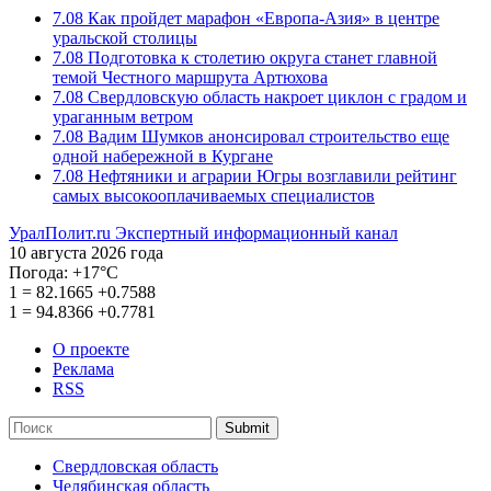
7.08
Как пройдет марафон «Европа-Азия» в центре
уральской столицы
7.08
Подготовка к столетию округа станет главной
темой Честного маршрута Артюхова
7.08
Свердловскую область накроет циклон с градом и
ураганным ветром
7.08
Вадим Шумков анонсировал строительство еще
одной набережной в Кургане
7.08
Нефтяники и аграрии Югры возглавили рейтинг
самых высокооплачиваемых специалистов
УралПолит.ru
Экспертный информационный канал
10 августа 2026 года
Погода:
+17°С
1
=
82.1665
+0.7588
1
=
94.8366
+0.7781
О проекте
Реклама
RSS
Submit
Свердловская область
Челябинская область