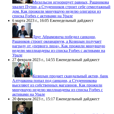
​Михельсон игнорирует равных, Рашникова
хвалит Путин, а Студенников строит себе семиэтажный
дом. Как прожили минувшую неделю олигархи из
списка Forbes с активами на Урале
6 марта 2023 г., 16:05
Еженедельный дайджест
​Друг Абрамовича победил санкции,
Рашников строит океанариум, а Козицын получает
награду от «первого лица». Как прожили минувшую
неделю миллиардеры из списка Forbes с активами на
Урале
27 февраля 2023 г., 14:55
Еженедельный дайджест
​Козицын продает скандальный актив, банк
Алтушкина попал под санкции, а Студенникова
выселяют из собственных магазинов. Как прожили
минувшую неделю миллиардеры из списка Forbes с
активами на Урале
20 февраля 2023 г., 15:17
Еженедельный дайджест