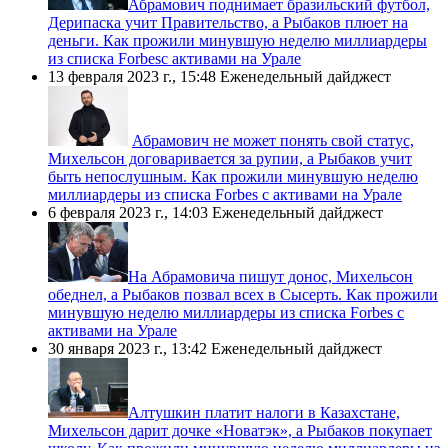
​Абрамович поднимает бразильский футбол,
Дерипаска учит Правительство, а Рыбаков плюет на
деньги. Как прожили минувшую неделю миллиардеры
из списка Forbesс активами на Урале
13 февраля 2023 г., 15:48
Еженедельный дайджест
Абрамович не может понять свой статус,
Михельсон договаривается за рупии, а Рыбаков учит
быть непослушным. Как прожили минувшую неделю
миллиардеры из списка Forbes c активами на Урале
6 февраля 2023 г., 14:03
Еженедельный дайджест
​На Абрамовича пишут донос, Михельсон
обеднел, а Рыбаков позвал всех в Сысерть. Как прожили
минувшую неделю миллиардеры из списка Forbes с
активами на Урале
30 января 2023 г., 13:42
Еженедельный дайджест
​Алтушкин платит налоги в Казахстане,
Михельсон дарит дочке «Новатэк», а Рыбаков покупает