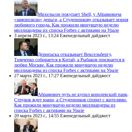
​Михельсон покупает Shell, у Абрамовича
«заморозили» деньги, а Студенникову отказывает мэрия
любимого города. Как прожили минувшую неделю
миллиардеры их списка Forbes с активами на Урале
3 апреля 2023 г., 13:24
Еженедельный дайджест
​Дерипаска отказывает Вексельбергу,
Тимченко собирается в Китай, а Рыбаков признается в
любви Москве. Как прожили минувшую неделю
миллиардеры из списка Forbes с активами на Урале
27 марта 2023 г., 17:27
Еженедельный дайджест
​Абрамович чуть не купил королевский парк,
Струков ждет юани, а Студенников спорит с жителями.
Как прожили минувшую неделю миллиардеры из
списка Forbes c активами на Урале
20 марта 2023 г., 14:55
Еженедельный дайджест