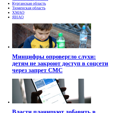
Курганская область
Тюменская область
ХМАО
ЯНАО
Минцифры опровергло слухи:
детям не закроют доступ в соцсети
через запрет СМС
Власти планируют добавить в