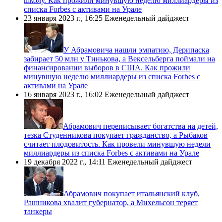
школу. Как прожили минувшую неделю миллиардеры из
списка Forbes с активами на Урале
23 января 2023 г., 16:25
Еженедельный дайджест
​У Абрамовича нашли эмпатию, Дерипаска
забирает 50 млн у Тинькова, а Вексельберга поймали на
финансировании выборов в США. Как прожили
минувшую неделю миллиардеры из списка Forbes с
активами на Урале
16 января 2023 г., 16:02
Еженедельный дайджест
​Абрамович переписывает богатства на детей,
тезка Студенникова покупает гражданство, а Рыбаков
считает плодовитость. Как провели минувшую недели
миллиардеры из списка Forbes с активами на Урале
19 декабря 2022 г., 14:11
Еженедельный дайджест
​Абрамович покупает итальянский клуб,
Рашникова хвалит губернатор, а Михельсон теряет
танкеры