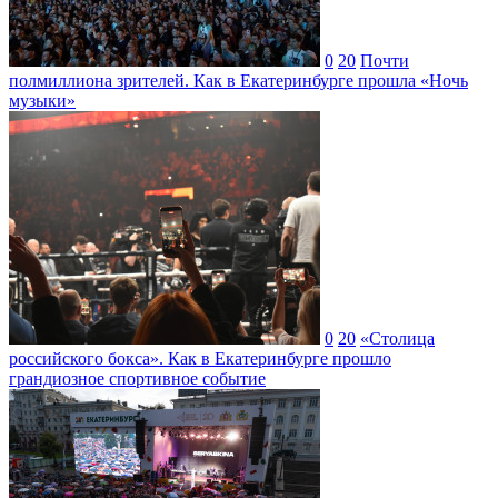
0
20
Почти
полмиллиона зрителей. Как в Екатеринбурге прошла «Ночь
музыки»
0
20
«Столица
российского бокса». Как в Екатеринбурге прошло
грандиозное спортивное событие