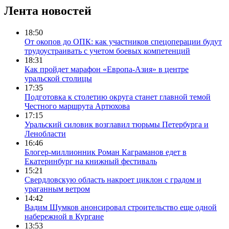
Лента новостей
18:50
От окопов до ОПК: как участников спецоперации будут
трудоустраивать с учетом боевых компетенций
18:31
Как пройдет марафон «Европа-Азия» в центре
уральской столицы
17:35
Подготовка к столетию округа станет главной темой
Честного маршрута Артюхова
17:15
Уральский силовик возглавил тюрьмы Петербурга и
Ленобласти
16:46
Блогер-миллионник Роман Каграманов едет в
Екатеринбург на книжный фестиваль
15:21
Свердловскую область накроет циклон с градом и
ураганным ветром
14:42
Вадим Шумков анонсировал строительство еще одной
набережной в Кургане
13:53