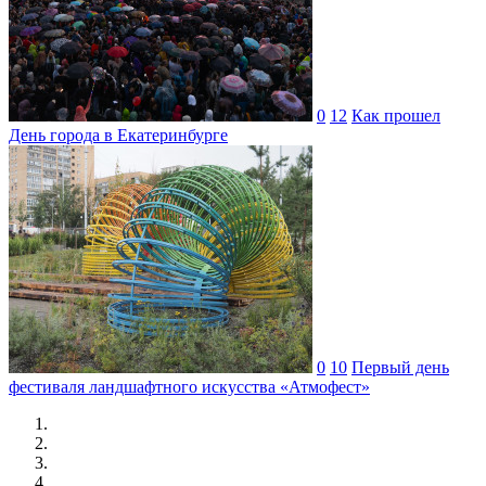
0
12
Как прошел
День города в Екатеринбурге
0
10
Первый день
фестиваля ландшафтного искусства «Атмофест»