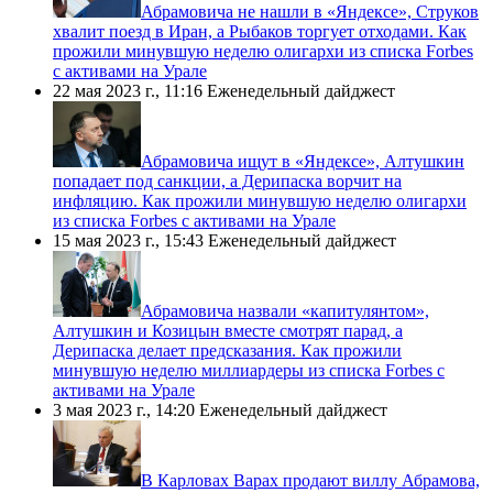
​Абрамовича не нашли в «Яндексе», Струков
хвалит поезд в Иран, а Рыбаков торгует отходами. Как
прожили минувшую неделю олигархи из списка Forbes
c активами на Урале
22 мая 2023 г., 11:16
Еженедельный дайджест
​Абрамовича ищут в «Яндексе», Алтушкин
попадает под санкции, а Дерипаска ворчит на
инфляцию. Как прожили минувшую неделю олигархи
из списка Forbes с активами на Урале
15 мая 2023 г., 15:43
Еженедельный дайджест
​Абрамовича назвали «капитулянтом»,
Алтушкин и Козицын вместе смотрят парад, а
Дерипаска делает предсказания. Как прожили
минувшую неделю миллиардеры из списка Forbes с
активами на Урале
3 мая 2023 г., 14:20
Еженедельный дайджест
​В Карловах Варах продают виллу Абрамова,