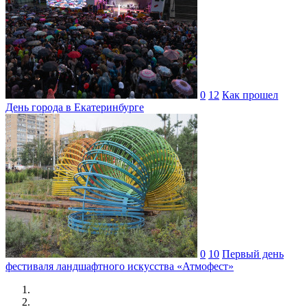
0
12
Как прошел
День города в Екатеринбурге
0
10
Первый день
фестиваля ландшафтного искусства «Атмофест»