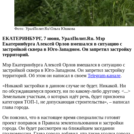
Фото: УралПолит.Ru\Ольга Юшкова
ЕКАТЕРИНБУРГ, 7 июня, УралПолит.Ru. Мэр
Екатеринбурга Алексей Орлов вмешался в ситуацию с
застройкой сквера в Юго-Западном. Он запретил застройку
территорий.
Мэр Екатеринбурга Алексей Орлов вмешался в ситуацию с
застройкой сквера в Юго-Западном. Он запретил застройку
территорий. Об этом он написал в своем
Telegram-канале
.
«Никакой застройки в данном случае не будет. Никакой. Ни
по обсуждавшемуся проекту, ни по какому-либо другому. <...>
Земельным участкам, о которых идёт речь, будет присвоена
категория ТОП-1, не допускающая строительства», – написал
глава города.
Он пояснил, что в настоящее время специалисты готовят
проект поправок в Правила землепользования и застройки
города. Он будет рассмотрен на ближайшем заседании
градкомиссии. Глава города добавил, что такие уголки города