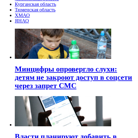
Курганская область
Тюменская область
ХМАО
ЯНАО
Минцифры опровергло слухи:
детям не закроют доступ в соцсети
через запрет СМС
Власти планируют добавить в