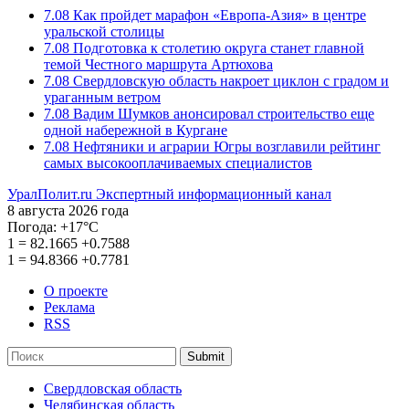
7.08
Как пройдет марафон «Европа-Азия» в центре
уральской столицы
7.08
Подготовка к столетию округа станет главной
темой Честного маршрута Артюхова
7.08
Свердловскую область накроет циклон с градом и
ураганным ветром
7.08
Вадим Шумков анонсировал строительство еще
одной набережной в Кургане
7.08
Нефтяники и аграрии Югры возглавили рейтинг
самых высокооплачиваемых специалистов
УралПолит.ru
Экспертный информационный канал
8 августа 2026 года
Погода:
+17°С
1
=
82.1665
+0.7588
1
=
94.8366
+0.7781
О проекте
Реклама
RSS
Submit
Свердловская область
Челябинская область