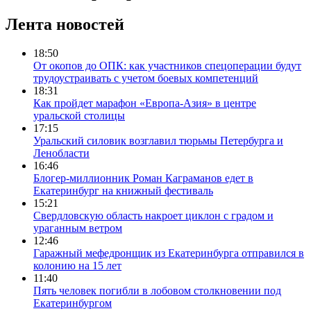
Лента новостей
18:50
От окопов до ОПК: как участников спецоперации будут
трудоустраивать с учетом боевых компетенций
18:31
Как пройдет марафон «Европа-Азия» в центре
уральской столицы
17:15
Уральский силовик возглавил тюрьмы Петербурга и
Ленобласти
16:46
Блогер-миллионник Роман Каграманов едет в
Екатеринбург на книжный фестиваль
15:21
Свердловскую область накроет циклон с градом и
ураганным ветром
12:46
Гаражный мефедронщик из Екатеринбурга отправился в
колонию на 15 лет
11:40
Пять человек погибли в лобовом столкновении под
Екатеринбургом