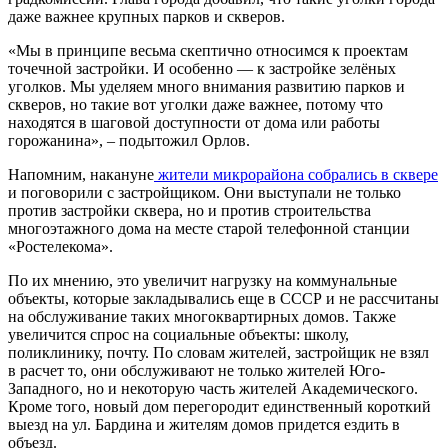
даже важнее крупных парков и скверов.
«Мы в принципе весьма скептично относимся к проектам
точечной застройки. И особенно — к застройке зелёных
уголков. Мы уделяем много внимания развитию парков и
скверов, но такие вот уголки даже важнее, потому что
находятся в шаговой доступности от дома или работы
горожанина», – подытожил Орлов.
Напомним, накануне
жители микрорайона собрались в сквере
и поговорили с застройщиком. Они выступали не только
против застройки сквера, но и против строительства
многоэтажного дома на месте старой телефонной станции
«Ростелекома».
По их мнению, это увеличит нагрузку на коммунальные
объекты, которые закладывались еще в СССР и не рассчитаны
на обслуживание таких многоквартирных домов. Также
увеличится спрос на социальные объекты: школу,
поликлинику, почту. По словам жителей, застройщик не взял
в расчет то, они обслуживают не только жителей Юго-
Западного, но и некоторую часть жителей Академического.
Кроме того, новый дом перегородит единственный короткий
выезд на ул. Бардина и жителям домов придется ездить в
объезд.