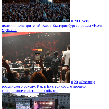
0
20
Почти
полмиллиона зрителей. Как в Екатеринбурге прошла «Ночь
музыки»
0
20
«Столица
российского бокса». Как в Екатеринбурге прошло
грандиозное спортивное событие