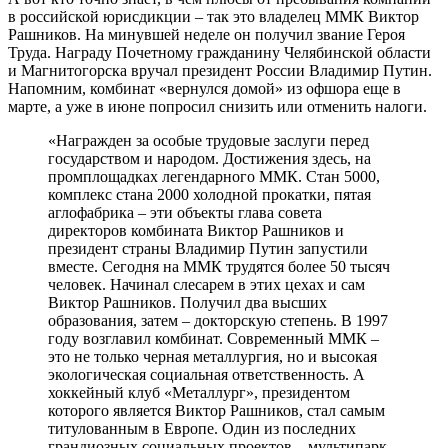
в российской юрисдикции – так это владелец ММК Виктор
Рашников. На минувшей неделе он получил звание Героя
Труда. Награду Почетному гражданину Челябинской области
и Магнитогорска вручал президент России Владимир Путин.
Напомним, комбинат «вернулся домой» из офшора еще в
марте, а уже в июне попросил снизить или отменить налоги.
«Награжден за особые трудовые заслуги перед
государством и народом. Достижения здесь, на
промплощадках легендарного ММК. Стан 5000,
комплекс стана 2000 холодной прокатки, пятая
аглофабрика – эти объекты глава совета
директоров комбината Виктор Рашников и
президент страны Владимир Путин запустили
вместе. Сегодня на ММК трудятся более 50 тысяч
человек. Начинал слесарем в этих цехах и сам
Виктор Рашников. Получил два высших
образования, затем – докторскую степень. В 1997
году возглавил комбинат. Современный ММК –
это не только черная металлургия, но и высокая
экологическая социальная ответственность. А
хоккейный клуб «Металлург», президентом
которого является Виктор Рашников, стал самым
титулованным в Европе. Один из последних
грандиозных социальных проектов – мультипарк