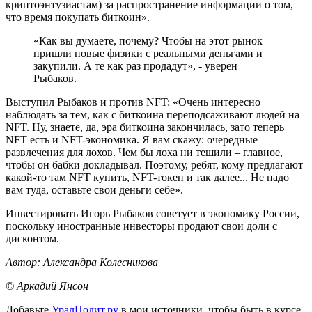
криптоэнтузиастам) за распространение информации о том,
что время покупать биткоин».
«Как вы думаете, почему? Чтобы на этот рынок
пришли новые физики с реальными деньгами и
закупили. А те как раз продадут», - уверен
Рыбаков.
Выступил Рыбаков и против NFT: «Очень интересно
наблюдать за тем, как с биткоина переподсаживают людей на
NFT. Ну, знаете, да, эра биткоина закончилась, зато теперь
NFT есть и NFT-экономика. Я вам скажу: очередные
развлечения для лохов. Чем бы лоха ни тешили – главное,
чтобы он бабки докладывал. Поэтому, ребят, кому предлагают
какой-то там NFT купить, NFT-токен и так далее... Не надо
вам туда, оставьте свои деньги себе».
Инвестировать Игорь Рыбаков советует в экономику России,
поскольку иностранные инвесторы продают свои доли с
дисконтом.
Автор: Александра Колесникова
© Аркадий Янсон
Добавьте
УралПолит.ру
в мои источники, чтобы быть в курсе