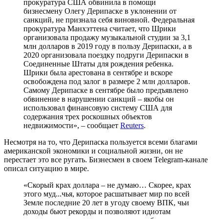
прокуратура США обвинила в помощи
бизнесмену Олегу Дерипаске в уклонении от
санкций, не признала себя виновной. Федеральная
прокуратура Манхэттена считает, что Шрики
организовала продажу музыкальной студии за 3,1
млн долларов в 2019 году в пользу Дерипаски, а в
2020 организовала поездку подруги Дерипаски в
Соединенные Штаты для рождения ребенка.
Шрики была арестована в сентябре и вскоре
освобождена под залог в размере 2 млн долларов.
Самому Дерипаске в сентябре было предъявлено
обвинение в нарушении санкций – якобы он
использовал финансовую систему США для
содержания трех роскошных объектов
недвижимости», – сообщает
Reuters
.
Несмотря на то, что Дерипаска пользуется всеми благами
американской экономики и социальной жизни, он не
перестает это все ругать. Бизнесмен в своем Telegram-канале
описал ситуацию в мире.
«Скорый крах доллара – не думаю… Скорее, крах
этого муд...чья, которое расшатывает мир по всей
Земле последние 20 лет в угоду своему ВПК, чьи
доходы бьют рекорды и позволяют идиотам