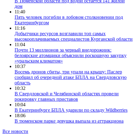
В Тюменской области под водой остается 141 жилой
дом
11:40
Пять человек погибли в лобовом столкновении под
Екатеринбургом
11:16
Добытчики ресурсов возглавили топ самых
высокооплачиваемых специалистов Курганской области
11:04
Почти 13 миллионов за черный внедорожник:
белоярские атомщики объяснили роскошную закупку
«уральским климатом»
10:37
Восемь дронов сбиты, три упали на крышу: Паслер
сообщил об очередной атаке БПЛА на Свердловскую
область
10:32
В Свердловской и Челябинской областях провели
рокировку главных приставов
10:04
В Екатеринбурге БПЛА ударили по складу Wildberries
18:06
В тюменском парке девушка выпала из аттракциона
Все новости