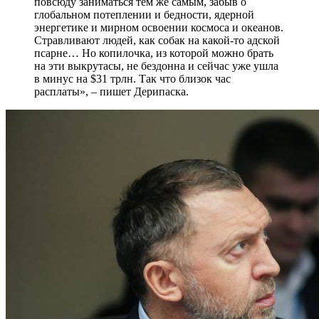
повсюду заниматься тем же самым, забыв о
глобальном потеплении и бедности, ядерной
энергетике и мирном освоении космоса и океанов.
Стравливают людей, как собак на какой-то адской
псарне… Но копилочка, из которой можно брать
на эти выкрутасы, не бездонна и сейчас уже ушла
в минус на $31 трлн. Так что близок час
расплаты», – пишет Дерипаска.