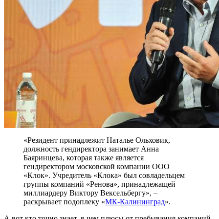
«Резидент принадлежит Наталье Ольховик,
должность гендиректора занимает Анна
Баяринцева, которая также является
гендиректором московской компании ООО
«Клок». Учредитель «Клока» был совладельцем
группы компаний «Ренова», принадлежащей
миллиардеру Виктору Вексельбергу», –
раскрывает подоплеку «
МК-Калининград
».
А вот кто точно знает, в чем плюсы от пребывания компаний