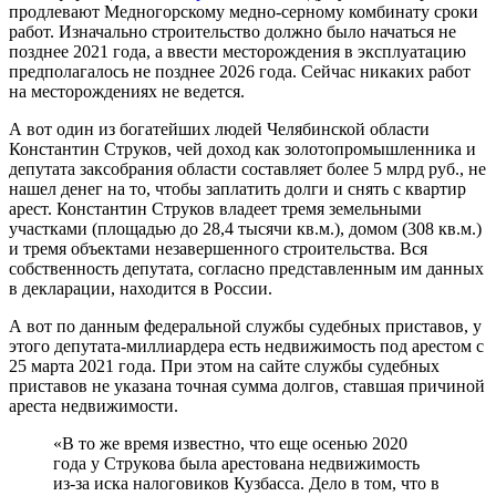
продлевают Медногорскому медно-серному комбинату сроки
работ. Изначально строительство должно было начаться не
позднее 2021 года, а ввести месторождения в эксплуатацию
предполагалось не позднее 2026 года. Сейчас никаких работ
на месторождениях не ведется.
А вот один из богатейших людей Челябинской области
Константин Струков, чей доход как золотопромышленника и
депутата заксобрания области составляет более 5 млрд руб., не
нашел денег на то, чтобы заплатить долги и снять с квартир
арест. Константин Струков владеет тремя земельными
участками (площадью до 28,4 тысячи кв.м.), домом (308 кв.м.)
и тремя объектами незавершенного строительства. Вся
собственность депутата, согласно представленным им данных
в декларации, находится в России.
А вот по данным федеральной службы судебных приставов, у
этого депутата-миллиардера есть недвижимость под арестом с
25 марта 2021 года. При этом на сайте службы судебных
приставов не указана точная сумма долгов, ставшая причиной
ареста недвижимости.
«В то же время известно, что еще осенью 2020
года у Струкова была арестована недвижимость
из-за иска налоговиков Кузбасса. Дело в том, что в