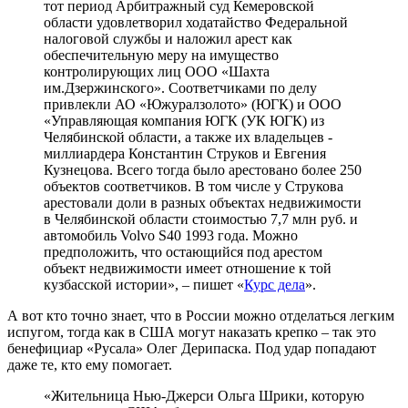
тот период Арбитражный суд Кемеровской
области удовлетворил ходатайство Федеральной
налоговой службы и наложил арест как
обеспечительную меру на имущество
контролирующих лиц ООО «Шахта
им.Дзержинского». Соответчиками по делу
привлекли АО «Южуралзолото» (ЮГК) и ООО
«Управляющая компания ЮГК (УК ЮГК) из
Челябинской области, а также их владельцев -
миллиардера Константин Струков и Евгения
Кузнецова. Всего тогда было арестовано более 250
объектов соответчиков. В том числе у Струкова
арестовали доли в разных объектах недвижимости
в Челябинской области стоимостью 7,7 млн руб. и
автомобиль Volvo S40 1993 года. Можно
предположить, что остающийся под арестом
объект недвижимости имеет отношение к той
кузбасской истории», – пишет «
Курс дела
».
А вот кто точно знает, что в России можно отделаться легким
испугом, тогда как в США могут наказать крепко – так это
бенефициар «Русала» Олег Дерипаска. Под удар попадают
даже те, кто ему помогает.
«Жительница Нью-Джерси Ольга Шрики, которую