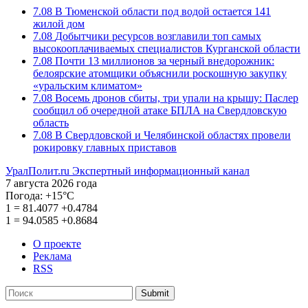
7.08
В Тюменской области под водой остается 141
жилой дом
7.08
Добытчики ресурсов возглавили топ самых
высокооплачиваемых специалистов Курганской области
7.08
Почти 13 миллионов за черный внедорожник:
белоярские атомщики объяснили роскошную закупку
«уральским климатом»
7.08
Восемь дронов сбиты, три упали на крышу: Паслер
сообщил об очередной атаке БПЛА на Свердловскую
область
7.08
В Свердловской и Челябинской областях провели
рокировку главных приставов
УралПолит.ru
Экспертный информационный канал
7 августа 2026 года
Погода:
+15°С
1
=
81.4077
+0.4784
1
=
94.0585
+0.8684
О проекте
Реклама
RSS
Submit