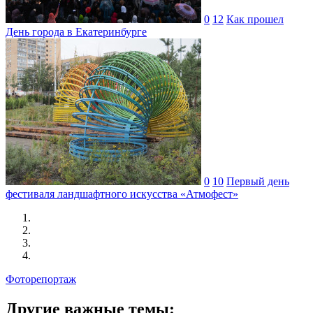
0
12
Как прошел
День города в Екатеринбурге
0
10
Первый день
фестиваля ландшафтного искусства «Атмофест»
Фоторепортаж
Другие важные темы: