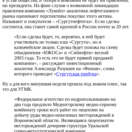
в устав общества, и теперь в компании не будет ни правления,
ни президента. На фоне слухов о возможной ликвидации
правления компании «Лукойл» аналитики нефтегазового
рынка оценивают перспективы покупки этого актива.
Называют и покупателя – «Сургутнефтегаз». Если сделка
состоится, она станет самой крупной в России почти за 20 лет.
«Если сделка будет, то, вероятно, в ней будет
участвовать не только кэш «Сургута», но и
казначейские акции. Сделка будет похожа на схему
объединения «ЮКОСа» и «Сибнефти» весной
2003 года. То есть это не будет прямой продажей
компании», – рассуждает инвестиционный
аналитик Александр Разуваев на «Финам», слова
которого приводит «
Сургутская трибуна
».
Ну а для кого минувшая неделя прошла под знаком плюс, так
это для УГМК.
«Федеральное агентство по недропользованию на
два года продлило Медногорскому медно-серному
комбинату сроки всех работ по лицензии на
добычу руды медно-никелевых месторождений в
Воронежской области. Являющаяся лицензиатом
месторождений дочерняя структура Уральской
горно-металлургической компании